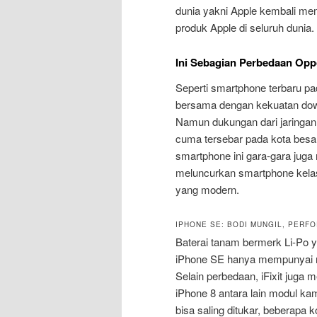
dunia yakni Apple kembali me
produk Apple di seluruh dunia.
Ini Sebagian Perbedaan Op
Seperti smartphone terbaru p
bersama dengan kekuatan dow
Namun dukungan dari jaringan
cuma tersebar pada kota besar 
smartphone ini gara-gara juga
meluncurkan smartphone kela
yang modern.
IPHONE SE: BODI MUNGIL, PERF
Baterai tanam bermerk Li-Po y
iPhone SE hanya mempunyai r
Selain perbedaan, iFixit jug
iPhone 8 antara lain modul ka
bisa saling ditukar, beberapa