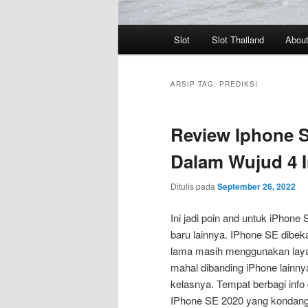
Menu
Slot
Slot Thailand
Abou
utama
ARSIP TAG:
PREDIKSI
Review Iphone S
Dalam Wujud 4 I
Ditulis pada
September 26, 2022
Ini jadi poin and untuk iPhon
baru lainnya. IPhone SE dibek
lama masih menggunakan laya
mahal dibanding iPhone lainny
kelasnya. Tempat berbagi info 
IPhone SE 2020 yang kondang