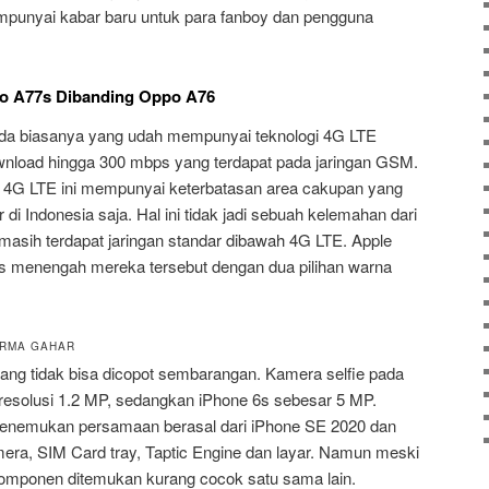
mpunyai kabar baru untuk para fanboy dan pengguna
po A77s Dibanding Oppo A76
ada biasanya yang udah mempunyai teknologi 4G LTE
nload hingga 300 mbps yang terdapat pada jaringan GSM.
 4G LTE ini mempunyai keterbatasan area cakupan yang
di Indonesia saja. Hal ini tidak jadi sebuah kelemahan dari
 masih terdapat jaringan standar dibawah 4G LTE. Apple
s menengah mereka tersebut dengan dua pilihan warna
ORMA GAHAR
ang tidak bisa dicopot sembarangan. Kamera selfie pada
esolusi 1.2 MP, sedangkan iPhone 6s sebesar 5 MP.
a menemukan persamaan berasal dari iPhone SE 2020 dan
mera, SIM Card tray, Taptic Engine dan layar. Namun meski
 komponen ditemukan kurang cocok satu sama lain.