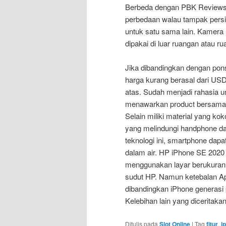
Berbeda dengan PBK Reviews,
perbedaan walau tampak persis
untuk satu sama lain. Kamera
dipakai di luar ruangan atau
Jika dibandingkan dengan pons
harga kurang berasal dari USD1
atas. Sudah menjadi rahasia 
menawarkan product bersama h
Selain miliki material yang ko
yang melindungi handphone dar
teknologi ini, smartphone dap
dalam air. HP iPhone SE 2020 
menggunakan layar berukuran 
sudut HP. Namun ketebalan App
dibandingkan iPhone generasi
Kelebihan lain yang diceritak
Ditulis pada
Slot Online
|
Tag
fitur
,
i