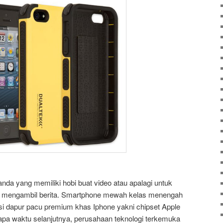
 anda yang memiliki hobi buat video atau apalagi untuk
a mengambil berita. Smartphone mewah kelas menengah
si dapur pacu premium khas Iphone yakni chipset Apple
apa waktu selanjutnya, perusahaan teknologi terkemuka