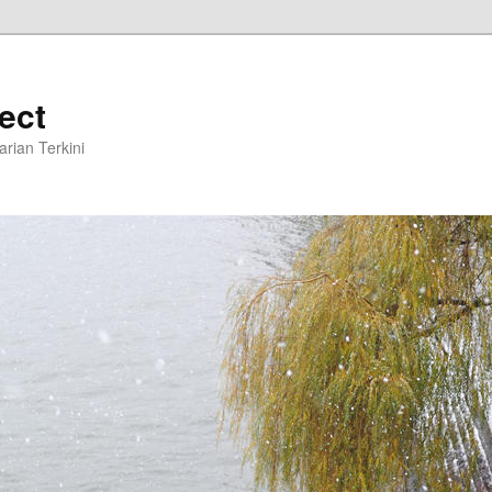
ect
Harian Terkini