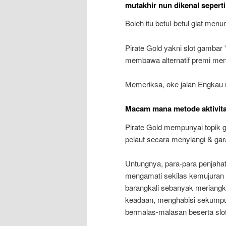
mutakhir nun dikenal seperti
Boleh itu betul-betul giat m
Pirate Gold yakni slot gambar 
membawa alternatif premi me
Memeriksa, oke jalan Engkau
Macam mana metode aktivita
Pirate Gold mempunyai topik 
pelaut secara menyiangi & gar
Untungnya, para-para penjah
mengamati sekilas kemujuran t
barangkali sebanyak meriangk
keadaan, menghabisi sekumpula
bermalas-malasan beserta slot