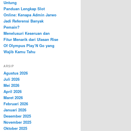
Untung
Panduan Lengkap Slot
Online: Kenapa Admin Jarwo
Jadi Referensi Banyak
Pemain?
Menelusuri Keseruan dan
Fitur Menarik dari Ulasan Rise
Of Olympus Play’N Go yang
Wajib Kamu Tahu
ARSIP
Agustus 2026
Juli 2026
Mei 2026
April 2026
Maret 2026
Februari 2026
Januari 2026
Desember 2025
November 2025
Oktober 2025