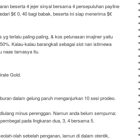
aran beserta 4 jejer sinyal bersama 4 persepuluhan payline
dari $€ 0, 40 bagi babak, beserta ini siap menerima $€
yg terlalu paling-paling, & kos pelunasan imajiner yaitu
0%. Kalau-kalau barangkali sebagai slot nan istimewa
u naas tamasya itu.
Pirate Gold.
mburan dalam gelung paruh menganjurkan 10 sesi prodeo.
p diulang minus perenggan. Namun anda belum sempurna:
pembegal pada lingkaran dua, 3, 4 bersama 5.
eolah-olah sebelah penganan, lamun di dalam otentik,