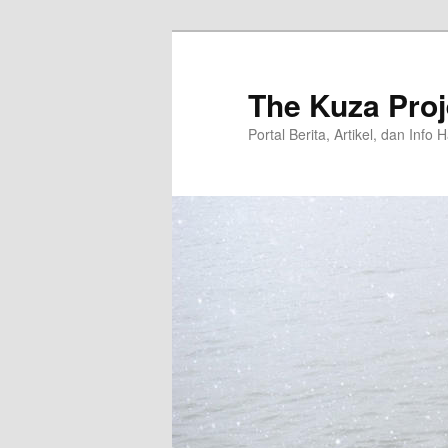
Langsung
Langsung
ke
ke
konten
konten
The Kuza Proj
utama
sekunder
Portal Berita, Artikel, dan Info 