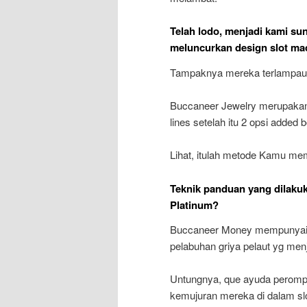
Telah lodo, menjadi kami s
meluncurkan design slot ma
Tampaknya mereka terlampau r
Buccaneer Jewelry merupakan s
lines setelah itu 2 opsi adde
Lihat, itulah metode Kamu mem
Teknik panduan yang dilaku
Platinum?
Buccaneer Money mempunyai sc
pelabuhan griya pelaut yg men
Untungnya, que ayuda perompa
kemujuran mereka di dalam sl