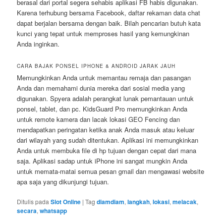
berasal dari portal segera sehabis aplikasi FB habis digunakan.
Karena terhubung bersama Facebook, daftar rekaman data chat
dapat berjalan bersama dengan baik. Bilah pencarian butuh kata
kunci yang tepat untuk memproses hasil yang kemungkinan
Anda inginkan.
CARA BAJAK PONSEL IPHONE & ANDROID JARAK JAUH
Memungkinkan Anda untuk memantau remaja dan pasangan
Anda dan memahami dunia mereka dari sosial media yang
digunakan. Spyera adalah perangkat lunak pemantauan untuk
ponsel, tablet, dan pc. KidsGuard Pro memungkinkan Anda
untuk remote kamera dan lacak lokasi GEO Fencing dan
mendapatkan peringatan ketika anak Anda masuk atau keluar
dari wilayah yang sudah ditentukan. Aplikasi ini memungkinkan
Anda untuk membuka file di hp tujuan dengan cepat dari mana
saja. Aplikasi sadap untuk iPhone ini sangat mungkin Anda
untuk memata-matai semua pesan gmail dan mengawasi website
apa saja yang dikunjungi tujuan.
Ditulis pada
Slot Online
|
Tag
diamdiam
,
langkah
,
lokasi
,
melacak
,
secara
,
whatsapp