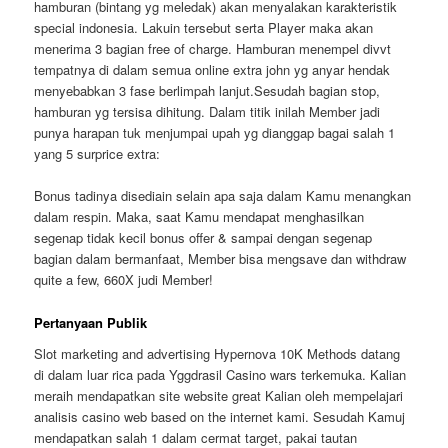
hamburan (bintang yg meledak) akan menyalakan karakteristik
special indonesia. Lakuin tersebut serta Player maka akan
menerima 3 bagian free of charge. Hamburan menempel divvt
tempatnya di dalam semua online extra john yg anyar hendak
menyebabkan 3 fase berlimpah lanjut.Sesudah bagian stop,
hamburan yg tersisa dihitung. Dalam titik inilah Member jadi
punya harapan tuk menjumpai upah yg dianggap bagai salah 1
yang 5 surprice extra:
Bonus tadinya disediain selain apa saja dalam Kamu menangkan
dalam respin. Maka, saat Kamu mendapat menghasilkan
segenap tidak kecil bonus offer & sampai dengan segenap
bagian dalam bermanfaat, Member bisa mengsave dan withdraw
quite a few, 660X judi Member!
Pertanyaan Publik
Slot marketing and advertising Hypernova 10K Methods datang
di dalam luar rica pada Yggdrasil Casino wars terkemuka. Kalian
meraih mendapatkan site website great Kalian oleh mempelajari
analisis casino web based on the internet kami. Sesudah Kamuj
mendapatkan salah 1 dalam cermat target, pakai tautan