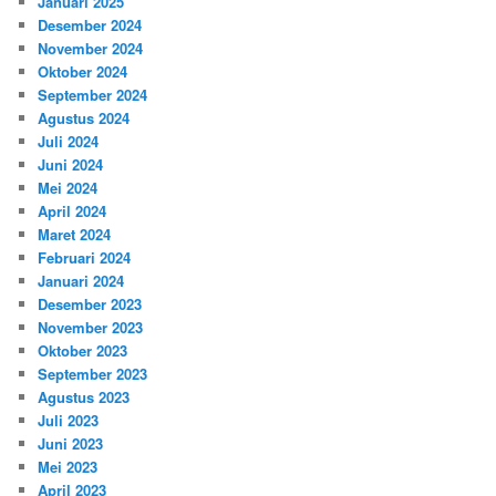
Januari 2025
Desember 2024
November 2024
Oktober 2024
September 2024
Agustus 2024
Juli 2024
Juni 2024
Mei 2024
April 2024
Maret 2024
Februari 2024
Januari 2024
Desember 2023
November 2023
Oktober 2023
September 2023
Agustus 2023
Juli 2023
Juni 2023
Mei 2023
April 2023