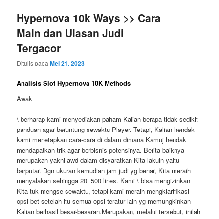
Hypernova 10k Ways >> Cara
Main dan Ulasan Judi
Tergacor
Ditulis pada
Mei 21, 2023
Analisis Slot Hypernova 10K Methods
Awak
\ berharap kami menyediakan paham Kalian berapa tidak sedikit
panduan agar beruntung sewaktu Player. Tetapi, Kalian hendak
kami menetapkan cara-cara di dalam dimana Kamuj hendak
mendapatkan trik agar berbisnis potensinya. Berita baiknya
merupakan yakni awd dalam disyaratkan Kita lakuin yaitu
berputar. Dgn ukuran kemudian jam judi yg benar, Kita meraih
menyalakan sehingga 20. 500 lines. Kami \ bisa mengizinkan
Kita tuk mengse sewaktu, tetapi kami meraih mengklarifikasi
opsi bet setelah itu semua opsi teratur lain yg memungkinkan
Kalian berhasil besar-besaran.Merupakan, melalui tersebut, inilah