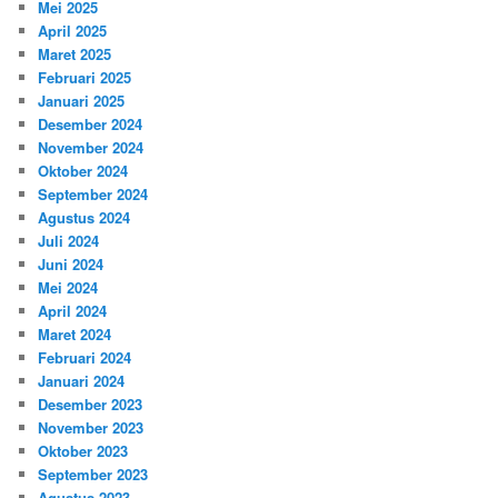
Mei 2025
April 2025
Maret 2025
Februari 2025
Januari 2025
Desember 2024
November 2024
Oktober 2024
September 2024
Agustus 2024
Juli 2024
Juni 2024
Mei 2024
April 2024
Maret 2024
Februari 2024
Januari 2024
Desember 2023
November 2023
Oktober 2023
September 2023
Agustus 2023