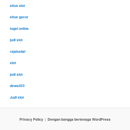
situs slot
situs gacor
togel online
judi slot
rajakadal
slot
judi slot
dewa303
Judi slot
Privacy Policy
Dengan bangga bertenaga WordPress