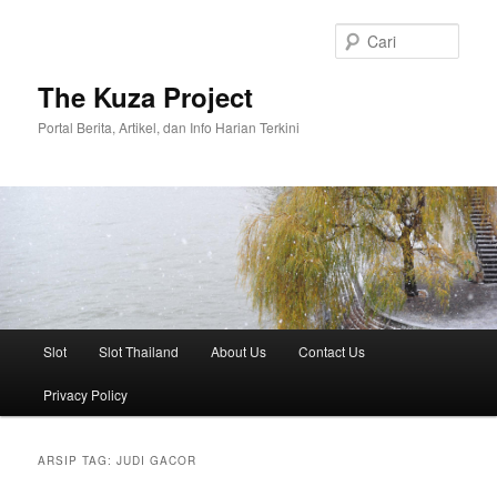
Langsung
Langsung
ke
ke
Cari
konten
konten
utama
sekunder
The Kuza Project
Portal Berita, Artikel, dan Info Harian Terkini
Menu
Slot
Slot Thailand
About Us
Contact Us
utama
Privacy Policy
ARSIP TAG:
JUDI GACOR