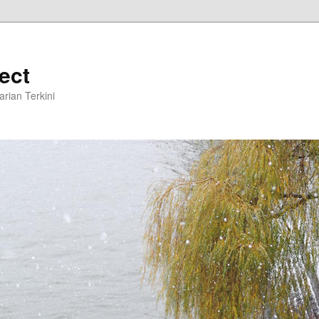
ect
Harian Terkini