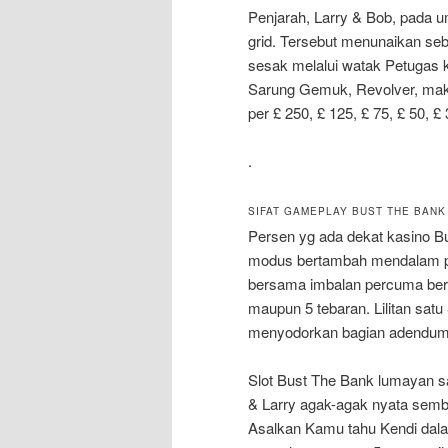
Penjarah, Larry & Bob, pada 
grid. Tersebut menunaikan se
sesak melalui watak Petugas
Sarung Gemuk, Revolver, maka
per £ 250, £ 125, £ 75, £ 50, 
.
SIFAT GAMEPLAY BUST THE BANK
Persen yg ada dekat kasino B
modus bertambah mendalam pa
bersama imbalan percuma ber
maupun 5 tebaran. Lilitan sat
menyodorkan bagian adendu
Slot Bust The Bank lumayan s
& Larry agak-agak nyata sem
Asalkan Kamu tahu Kendi dalam