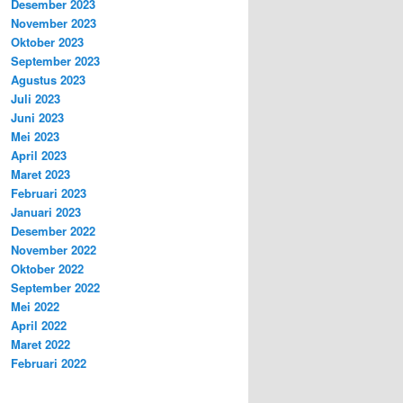
Desember 2023
November 2023
Oktober 2023
September 2023
Agustus 2023
Juli 2023
Juni 2023
Mei 2023
April 2023
Maret 2023
Februari 2023
Januari 2023
Desember 2022
November 2022
Oktober 2022
September 2022
Mei 2022
April 2022
Maret 2022
Februari 2022