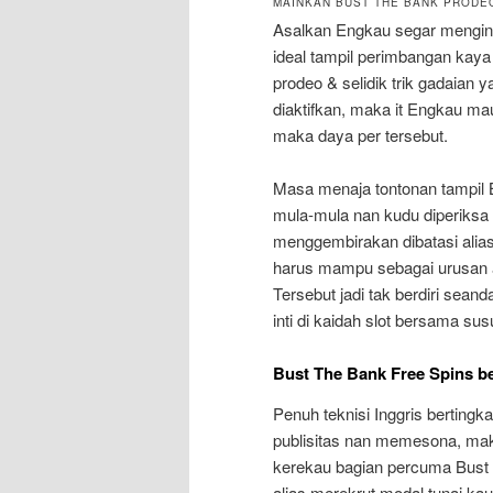
MAINKAN BUST THE BANK PRODE
Asalkan Engkau segar menginsaf
ideal tampil perimbangan kaya
prodeo & selidik trik gadaian 
diaktifkan, maka it Engkau ma
maka daya per tersebut.
Masa menaja tontonan tampil B
mula-mula nan kudu diperiks
menggembirakan dibatasi ali
harus mampu sebagai urusan a
Tersebut jadi tak berdiri sean
inti di kaidah slot bersama su
Bust The Bank Free Spins 
Penuh teknisi Inggris bertin
publisitas nan memesona, ma
kerekau bagian percuma Bust
alias merekrut modal tunai k