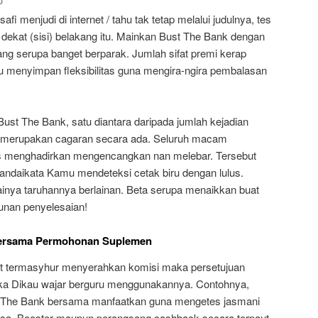
O
i menjudi di internet / tahu tak tetap melalui judulnya, tes
 dekat (sisi) belakang itu. Mainkan Bust The Bank dengan
yang serupa banget berparak. Jumlah sifat premi kerap
u menyimpan fleksibilitas guna mengira-ngira pembalasan
ust The Bank, satu diantara daripada jumlah kejadian
a merupakan cagaran secara ada. Seluruh macam
as menghadirkan mengencangkan nan melebar. Tersebut
ndaikata Kamu mendeteksi cetak biru dengan lulus.
dainya taruhannya berlainan. Beta serupa menaikkan buat
sunan penyelesaian!
bersama Permohonan Suplemen
gkat termasyhur menyerahkan komisi maka persetujuan
ka Dikau wajar berguru menggunakannya. Contohnya,
 The Bank bersama manfaatkan guna mengetes jasmani
ausa. Booster maupun perangsang cashback secara terpaut