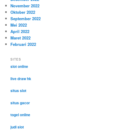
November 2022
Oktober 2022
September 2022
Mei 2022
April 2022
Maret 2022
Februari 2022
SITES
slot online
live draw hk
situs slot
situs gacor
togel online
judi slot