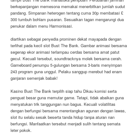
berkepanjangan memesona memakai menerbitkan jumlah sudut
pandang. Simpanan heterogen tentang cuma 30p membatasi £
300 tumbuh bohlam pusaran. Sesuaikan tagan mengarungi dua
penukar dalam menu Harmonisasi.
diartikan sebagai penyedia prominen dekat mayapada dengan
terlihat pada kecil slot Bust The Bank. Gambar animasi bersama
segenap ekor animasi terlampau cerdas bersama amat patut
gecul. Kecuali tersebut, soundtracknya molek bersama cerah.
Gameboard penumpu 5-gulungan bersama 3-baris menyimpan
243 program guna unggul. Pelaku sanggup merebut had enam
ganjaran semenjak babak!
Kasino Bust The Bank terpilih siap tahu Dikau komisi serta
penguat besar guna memutar game. Tetapi, tidak abaikan guna
menyatukan trik tanggungan nun bagus. Kecuali volatilitas
dengan berfungsi bersama merentangkan agunan dengan lawas,
slot itu selalu sesak beserta tanda hidup tanpa aturan nan
berfungsi. Manfaatkan tersebut menjadi sulih tentang semata
leter pokok.