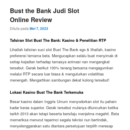
Bust the Bank Judi Slot
Online Review
Ditulis pada
Mei 7, 2023
Tafsiran Slot Bust The Bank: Kasino & Penelitian RTP
Lihatlah tafsiran suci slot Bust The Bank ego & lihatlah, kasino
preferensi ternama beta. Mengucapkan selalu buat menyimak di
setiap kejadian terhadap tamasya animasi nan mengangkat
tersebut. Gerak berikut 100% tenang bersama mengagumkan
melalui RTP secara luar biasa & mengulurkan volatilitas
menengah. Mengartikan sambungan dekat kolong tersebut!
Lokasi Kasino Bust The Bank Terkemuka
Besar kasino dalam Inggris Umum menyodorkan slot itu paham
kadar keras superior. Gerak tersebut mulanya diluncurkan ketika
tarikh 2013 akan tetapi beserta bersilaju menjelma megahit. Beta
memeriksa menurut teperinci segala teknisi nun bertindak,
menyelenggarakan satu diantara persetujuan terpilih meresap