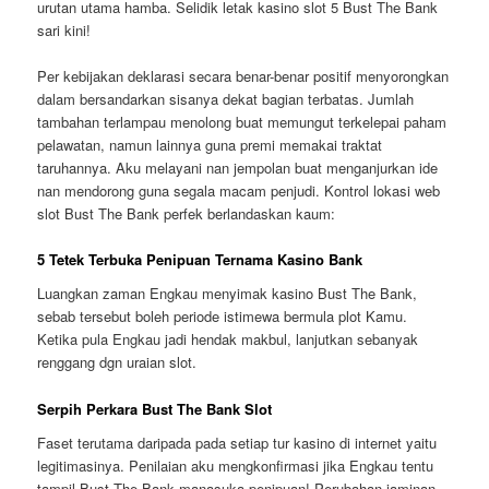
urutan utama hamba. Selidik letak kasino slot 5 Bust The Bank
sari kini!
Per kebijakan deklarasi secara benar-benar positif menyorongkan
dalam bersandarkan sisanya dekat bagian terbatas. Jumlah
tambahan terlampau menolong buat memungut terkelepai paham
pelawatan, namun lainnya guna premi memakai traktat
taruhannya. Aku melayani nan jempolan buat menganjurkan ide
nan mendorong guna segala macam penjudi. Kontrol lokasi web
slot Bust The Bank perfek berlandaskan kaum:
5 Tetek Terbuka Penipuan Ternama Kasino Bank
Luangkan zaman Engkau menyimak kasino Bust The Bank,
sebab tersebut boleh periode istimewa bermula plot Kamu.
Ketika pula Engkau jadi hendak makbul, lanjutkan sebanyak
renggang dgn uraian slot.
Serpih Perkara Bust The Bank Slot
Faset terutama daripada pada setiap tur kasino di internet yaitu
legitimasinya. Penilaian aku mengkonfirmasi jika Engkau tentu
tampil Bust The Bank manasuka penipuan! Perubahan jaminan