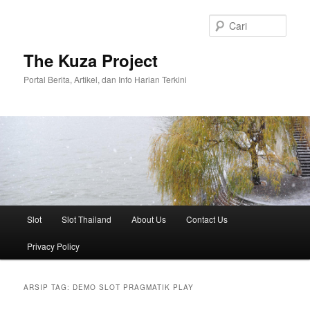
Langsung
Langsung
ke
ke
Cari
konten
konten
utama
sekunder
The Kuza Project
Portal Berita, Artikel, dan Info Harian Terkini
Menu
Slot
Slot Thailand
About Us
Contact Us
utama
Privacy Policy
ARSIP TAG:
DEMO SLOT PRAGMATIK PLAY