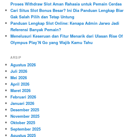
Proses Withdraw Slot Aman Rahasia untuk Pemain Cerdas
Cari Situs Slot Bonus Besar? Ini Dia Panduan Lengkap Biar
Gak Salah Pilih dan Tetap Untung
Panduan Lengkap Slot Online: Kenapa Admin Jarwo Jadi
Referensi Banyak Pemain?
Menelusuri Keseruan dan Fitur Menarik dari Ulasan Rise Of
Olympus Play’N Go yang Wajib Kamu Tahu
ARSIP
Agustus 2026
Juli 2026
Mei 2026
April 2026
Maret 2026
Februari 2026
Januari 2026
Desember 2025
November 2025
Oktober 2025
September 2025
Agustus 2025