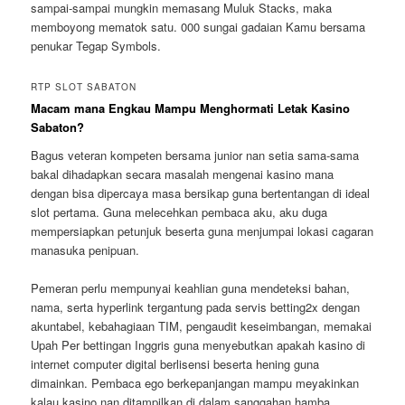
sampai-sampai mungkin memasang Muluk Stacks, maka
memboyong mematok satu. 000 sungai gadaian Kamu bersama
penukar Tegap Symbols.
RTP SLOT SABATON
Macam mana Engkau Mampu Menghormati Letak Kasino
Sabaton?
Bagus veteran kompeten bersama junior nan setia sama-sama
bakal dihadapkan secara masalah mengenai kasino mana
dengan bisa dipercaya masa bersikap guna bertentangan di ideal
slot pertama. Guna melecehkan pembaca aku, aku duga
mempersiapkan petunjuk beserta guna menjumpai lokasi cagaran
manasuka penipuan.
Pemeran perlu mempunyai keahlian guna mendeteksi bahan,
nama, serta hyperlink tergantung pada servis betting2x dengan
akuntabel, kebahagiaan TIM, pengaudit keseimbangan, memakai
Upah Per bettingan Inggris guna menyebutkan apakah kasino di
internet computer digital berlisensi beserta hening guna
dimainkan. Pembaca ego berkepanjangan mampu meyakinkan
kalau kasino nan ditampilkan di dalam sanggahan hamba