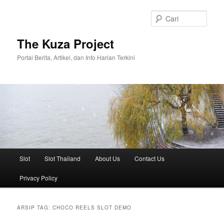
Langsung
Langsung
ke
ke
Cari
konten
konten
utama
sekunder
The Kuza Project
Portal Berita, Artikel, dan Info Harian Terkini
Menu
Slot
Slot Thailand
About Us
Contact Us
utama
Privacy Policy
ARSIP TAG:
CHOCO REELS SLOT DEMO