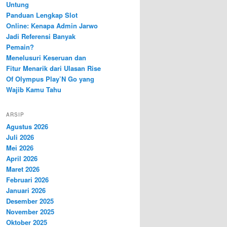
Untung
Panduan Lengkap Slot
Online: Kenapa Admin Jarwo
Jadi Referensi Banyak
Pemain?
Menelusuri Keseruan dan
Fitur Menarik dari Ulasan Rise
Of Olympus Play’N Go yang
Wajib Kamu Tahu
ARSIP
Agustus 2026
Juli 2026
Mei 2026
April 2026
Maret 2026
Februari 2026
Januari 2026
Desember 2025
November 2025
Oktober 2025