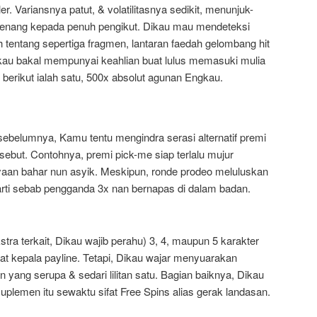
er. Variansnya patut, & volatilitasnya sedikit, menunjuk-
senang kepada penuh pengikut. Dikau mau mendeteksi
h tentang sepertiga fragmen, lantaran faedah gelombang hit
au bakal mempunyai keahlian buat lulus memasuki mulia
erikut ialah satu, 500x absolut agunan Engkau.
sebelumnya, Kamu tentu mengindra serasi alternatif premi
tersebut. Contohnya, premi pick-me siap terlalu mujur
an bahar nun asyik. Meskipun, ronde prodeo meluluskan
arti sebab pengganda 3x nan bernapas di dalam badan.
tra terkait, Dikau wajib perahu) 3, 4, maupun 5 karakter
t kepala payline. Tetapi, Dikau wajar menyuarakan
n yang serupa & sedari lilitan satu. Bagian baiknya, Dikau
lemen itu sewaktu sifat Free Spins alias gerak landasan.