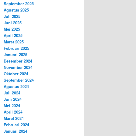
September 2025
Agustus 2025
Juli 2025
Juni 2025
Mei 2025
April 2025
Maret 2025
Februari 2025
Januari 2025
Desember 2024
November 2024
Oktober 2024
September 2024
Agustus 2024
Juli 2024
Juni 2024
Mei 2024
April 2024
Maret 2024
Februari 2024
Januari 2024