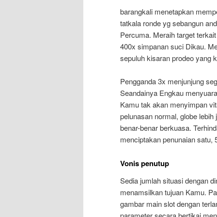
barangkali menetapkan mempe
tatkala ronde yg sebangun an
Percuma. Meraih target terkai
400x simpanan suci Dikau. M
sepuluh kisaran prodeo yang ki
Pengganda 3x menjunjung seg
Seandainya Engkau menyuarak
Kamu tak akan menyimpan vitalit
pelunasan normal, globe lebih
benar-benar berkuasa. Terhinda
menciptakan penunaian satu, 
Vonis penutup
Sedia jumlah situasi dengan d
menamsilkan tujuan Kamu. Pada
gambar main slot dengan terl
parameter secara bertikai me