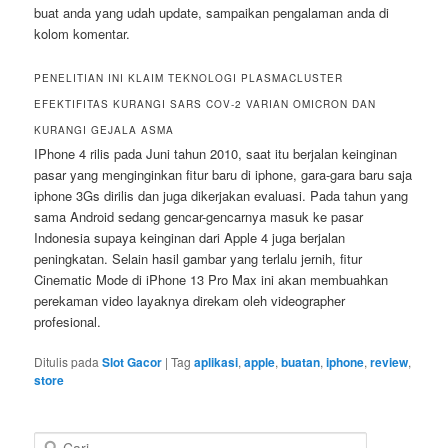
buat anda yang udah update, sampaikan pengalaman anda di
kolom komentar.
PENELITIAN INI KLAIM TEKNOLOGI PLASMACLUSTER
EFEKTIFITAS KURANGI SARS COV-2 VARIAN OMICRON DAN
KURANGI GEJALA ASMA
IPhone 4 rilis pada Juni tahun 2010, saat itu berjalan keinginan
pasar yang menginginkan fitur baru di iphone, gara-gara baru saja
iphone 3Gs dirilis dan juga dikerjakan evaluasi. Pada tahun yang
sama Android sedang gencar-gencarnya masuk ke pasar
Indonesia supaya keinginan dari Apple 4 juga berjalan
peningkatan. Selain hasil gambar yang terlalu jernih, fitur
Cinematic Mode di iPhone 13 Pro Max ini akan membuahkan
perekaman video layaknya direkam oleh videographer
profesional.
Ditulis pada
Slot Gacor
|
Tag
aplikasi
,
apple
,
buatan
,
iphone
,
review
,
store
C