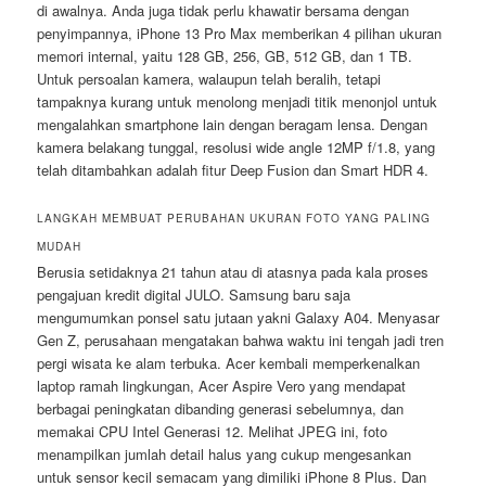
di awalnya. Anda juga tidak perlu khawatir bersama dengan
penyimpannya, iPhone 13 Pro Max memberikan 4 pilihan ukuran
memori internal, yaitu 128 GB, 256, GB, 512 GB, dan 1 TB.
Untuk persoalan kamera, walaupun telah beralih, tetapi
tampaknya kurang untuk menolong menjadi titik menonjol untuk
mengalahkan smartphone lain dengan beragam lensa. Dengan
kamera belakang tunggal, resolusi wide angle 12MP f/1.8, yang
telah ditambahkan adalah fitur Deep Fusion dan Smart HDR 4.
LANGKAH MEMBUAT PERUBAHAN UKURAN FOTO YANG PALING
MUDAH
Berusia setidaknya 21 tahun atau di atasnya pada kala proses
pengajuan kredit digital JULO. Samsung baru saja
mengumumkan ponsel satu jutaan yakni Galaxy A04. Menyasar
Gen Z, perusahaan mengatakan bahwa waktu ini tengah jadi tren
pergi wisata ke alam terbuka. Acer kembali memperkenalkan
laptop ramah lingkungan, Acer Aspire Vero yang mendapat
berbagai peningkatan dibanding generasi sebelumnya, dan
memakai CPU Intel Generasi 12. Melihat JPEG ini, foto
menampilkan jumlah detail halus yang cukup mengesankan
untuk sensor kecil semacam yang dimiliki iPhone 8 Plus. Dan