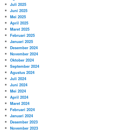
Juli 2025
Juni 2025
Mei 2025
April 2025
Maret 2025
Februari 2025
Januari 2025
Desember 2024
November 2024
Oktober 2024
September 2024
Agustus 2024
Juli 2024
Juni 2024
Mei 2024
April 2024
Maret 2024
Februari 2024
Januari 2024
Desember 2023
November 2023