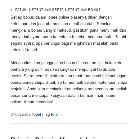
5. PATUHI KETENTUAN SERTA KETENTUAN BONUS
Setiap bonus dalam lotere online biasanya diberi dengan
ketentuan dan juga aturan siapa mesti dipatuhi. Sebelum
mengklaim bonus yang dimaksud, pastikan guna menyimak dan
menyadari syarat serta ketentuan tersebut bersama baik. Patuhi
segala syarat apa berfungsi bagi menghindari masalah pada
setelah itu hari.
Mengoptimalkan penggunaan bonus di lotere on line bukanlah
perkara yang sulit, asalkan Engkau mempunyai taktik apa
presisi.Serta memilih platform apa tepat, mengambil keuntungan
bonus-bonus siapa dijual, serta mentaati seluruh ketentuan siapa
berjalan, Anda bisa meningkatkan peluang memenangkan hadiah
besar serta mencapai kejayaan dalam bermain-main lotere
online. Aman mencoba!
Ditulis pada
Togel
|
Tag
toto