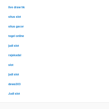
live draw hk
situs slot
situs gacor
togel online
judi slot
rajakadal
slot
judi slot
dewa303
Judi slot