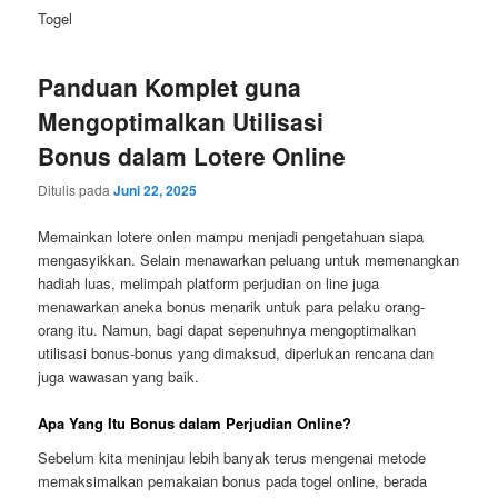
Togel
Panduan Komplet guna
Mengoptimalkan Utilisasi
Bonus dalam Lotere Online
Ditulis pada
Juni 22, 2025
Memainkan lotere onlen mampu menjadi pengetahuan siapa
mengasyikkan. Selain menawarkan peluang untuk memenangkan
hadiah luas, melimpah platform perjudian on line juga
menawarkan aneka bonus menarik untuk para pelaku orang-
orang itu. Namun, bagi dapat sepenuhnya mengoptimalkan
utilisasi bonus-bonus yang dimaksud, diperlukan rencana dan
juga wawasan yang baik.
Apa Yang Itu Bonus dalam Perjudian Online?
Sebelum kita meninjau lebih banyak terus mengenai metode
memaksimalkan pemakaian bonus pada togel online, berada