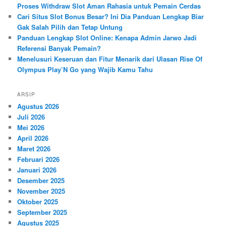
Proses Withdraw Slot Aman Rahasia untuk Pemain Cerdas
Cari Situs Slot Bonus Besar? Ini Dia Panduan Lengkap Biar
Gak Salah Pilih dan Tetap Untung
Panduan Lengkap Slot Online: Kenapa Admin Jarwo Jadi
Referensi Banyak Pemain?
Menelusuri Keseruan dan Fitur Menarik dari Ulasan Rise Of
Olympus Play’N Go yang Wajib Kamu Tahu
ARSIP
Agustus 2026
Juli 2026
Mei 2026
April 2026
Maret 2026
Februari 2026
Januari 2026
Desember 2025
November 2025
Oktober 2025
September 2025
Agustus 2025