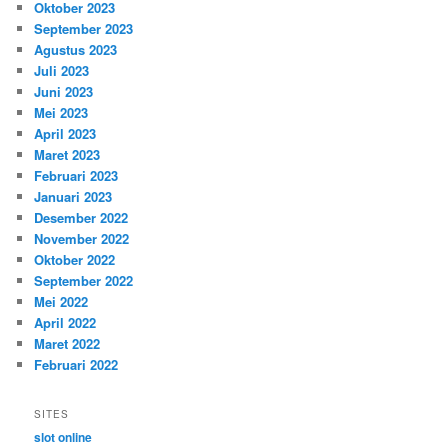
Oktober 2023
September 2023
Agustus 2023
Juli 2023
Juni 2023
Mei 2023
April 2023
Maret 2023
Februari 2023
Januari 2023
Desember 2022
November 2022
Oktober 2022
September 2022
Mei 2022
April 2022
Maret 2022
Februari 2022
SITES
slot online