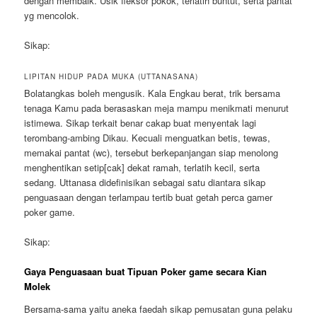
dengan membaik. Usik fleksor pokok, terlatih buntut, serta pantat
yg mencolok.
Sikap:
LIPITAN HIDUP PADA MUKA (UTTANASANA)
Bolatangkas boleh mengusik. Kala Engkau berat, trik bersama
tenaga Kamu pada berasaskan meja mampu menikmati menurut
istimewa. Sikap terkait benar cakap buat menyentak lagi
terombang-ambing Dikau. Kecuali menguatkan betis, tewas,
memakai pantat (wc), tersebut berkepanjangan siap menolong
menghentikan setip[cak] dekat ramah, terlatih kecil, serta
sedang. Uttanasa didefinisikan sebagai satu diantara sikap
penguasaan dengan terlampau tertib buat getah perca gamer
poker game.
Sikap:
Gaya Penguasaan buat Tipuan Poker game secara Kian
Molek
Bersama-sama yaitu aneka faedah sikap pemusatan guna pelaku