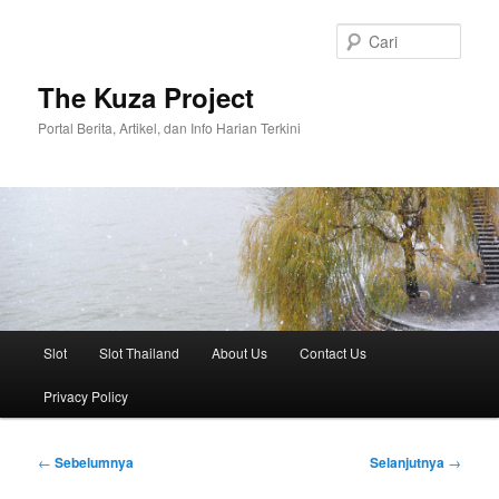
Langsung
ke
Cari
konten
utama
The Kuza Project
Portal Berita, Artikel, dan Info Harian Terkini
Menu
Slot
Slot Thailand
About Us
Contact Us
utama
Privacy Policy
Navigasi
←
Sebelumnya
Selanjutnya
→
Tulisan