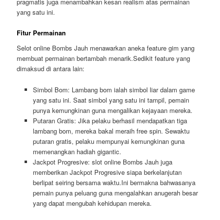
pragmatis juga menambahkan kesan realism atas permainan
yang satu ini.
Fitur Permainan
Selot online Bombs Jauh menawarkan aneka feature gim yang
membuat permainan bertambah menarik.Sedikit feature yang
dimaksud di antara lain:
Simbol Bom: Lambang bom ialah simbol liar dalam game
yang satu ini. Saat simbol yang satu ini tampil, pemain
punya kemungkinan guna mengalikan kejayaan mereka.
Putaran Gratis: Jika pelaku berhasil mendapatkan tiga
lambang bom, mereka bakal meraih free spin. Sewaktu
putaran gratis, pelaku mempunyai kemungkinan guna
memenangkan hadiah gigantic.
Jackpot Progresive: slot online Bombs Jauh juga
memberikan Jackpot Progresive siapa berkelanjutan
berlipat seiring bersama waktu.Ini bermakna bahwasanya
pemain punya peluang guna mengalahkan anugerah besar
yang dapat mengubah kehidupan mereka.