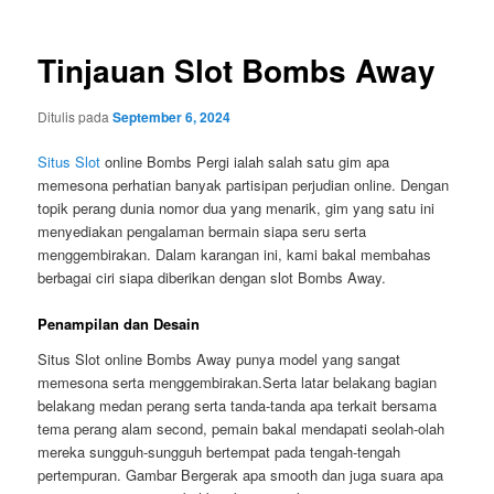
Tinjauan Slot Bombs Away
Ditulis pada
September 6, 2024
Situs Slot
online Bombs Pergi ialah salah satu gim apa
memesona perhatian banyak partisipan perjudian online. Dengan
topik perang dunia nomor dua yang menarik, gim yang satu ini
menyediakan pengalaman bermain siapa seru serta
menggembirakan. Dalam karangan ini, kami bakal membahas
berbagai ciri siapa diberikan dengan slot Bombs Away.
Penampilan dan Desain
Situs Slot online Bombs Away punya model yang sangat
memesona serta menggembirakan.Serta latar belakang bagian
belakang medan perang serta tanda-tanda apa terkait bersama
tema perang alam second, pemain bakal mendapati seolah-olah
mereka sungguh-sungguh bertempat pada tengah-tengah
pertempuran. Gambar Bergerak apa smooth dan juga suara apa