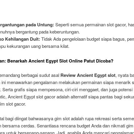
ergantungan pada Untung:
Seperti semua permainan slot gacor, hasi
nuhnya bergantung pada keberuntungan.
ko Kehilangan Duit:
Tidak Ada pengelolaan budget siapa bagus, pe
u kekurangan uang bersama kilat.
n: Benarkah Ancient Egypt Slot Online Patut Dicoba?
emandang berbagai sudut asal
Review Ancient Egypt slot
, nyata 
 ini menawarkan pengalaman melakukan permainan siapa menarik s
 Serta grafis siapa mempesona, ciri-ciri menggaet, dan juga potensi
tic, Ancient Egypt slot gacor adalah alternatif siapa pantas bagi sek
m slot gacor.
al bagi diingat bahwasanya gim slot adalah rupa rekreasi serta seme
n bersama cerdas. Senantiasa rencana budget Anda dan nikmati gim 
ara untuk bersenang-senang. Jadi, apabila Anda mencari pengalama