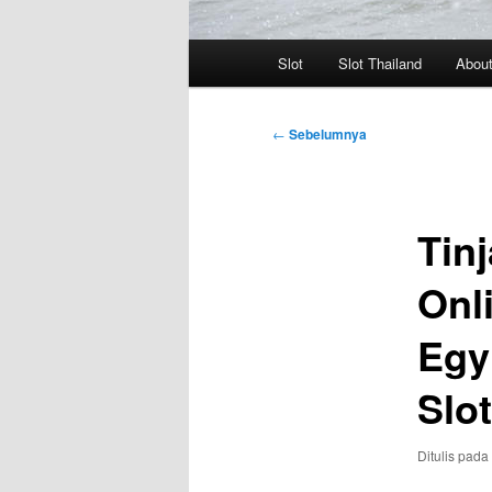
Menu
Slot
Slot Thailand
Abou
utama
Navigasi
←
Sebelumnya
Tulisan
Tin
Onl
Egy
Slot
Ditulis pada