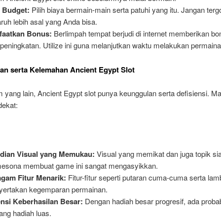
 Budget:
Pilih biaya bermain-main serta patuhi yang itu. Jangan ter
aruh lebih asal yang Anda bisa.
faatkan Bonus:
Berlimpah tempat berjudi di internet memberikan b
 peningkatan. Utilize ini guna melanjutkan waktu melakukan permain
an serta Kelemahan Ancient Egypt Slot
m yang lain, Ancient Egypt slot punya keunggulan serta defisiensi. Ma
 dekat:
adian Visual yang Memukau:
Visual yang memikat dan juga topik si
sona membuat game ini sangat mengasyikkan.
gam Fitur Menarik:
Fitur-fitur seperti putaran cuma-cuma serta la
ertakan kegemparan permainan.
nsi Keberhasilan Besar:
Dengan hadiah besar progresif, ada probabi
ng hadiah luas.