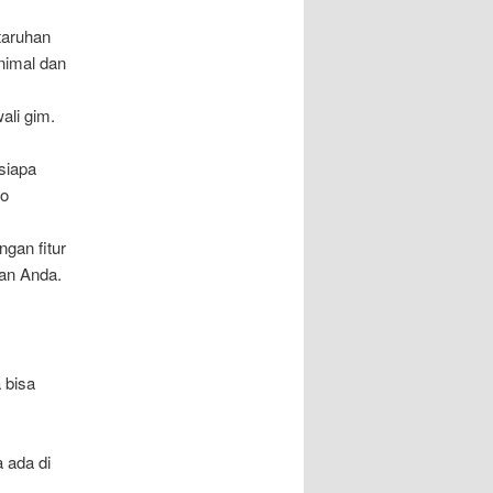
taruhan
nimal dan
ali gim.
siapa
do
ngan fitur
kan Anda.
 bisa
 ada di