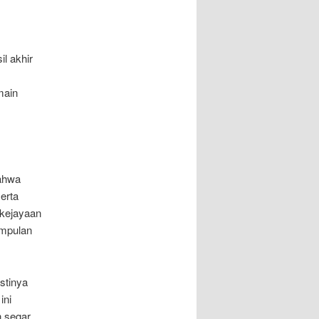
l akhir
main
bahwa
erta
 kejayaan
umpulan
stinya
ini
n segar