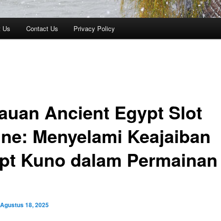
t Us
Contact Us
Privacy Policy
jauan Ancient Egypt Slot
ine: Menyelami Keajaiban
pt Kuno dalam Permainan
Agustus 18, 2025