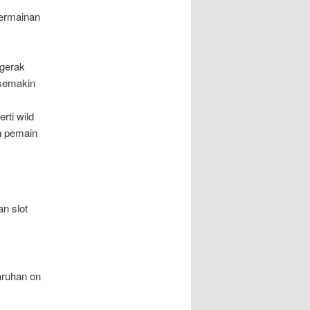
ermainan
rgerak
semakin
rti wild
n pemain
an slot
aruhan on