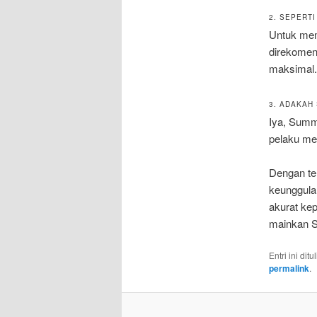
2. SEPERT
Untuk mem
direkomend
maksimal.
3. ADAKAH
Iya, Summ
pelaku men
Dengan tem
keunggula
akurat ke
mainkan S
Entri ini dit
permalink
.