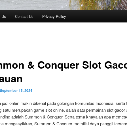
t Us
Contact Us
Privacy Policy
mon & Conquer Slot Gac
jauan
September 15, 2024
judi onlen makin dikenal pada golongan komunitas Indonesia, serta 
 satu merupakan game slot online. salah satu permainan slot gacor
ending adalah Summon & Conquer. Serta tema khayalan apa memes
apa mengasyikkan, Summon & Conquer memiliki daya panggil tersendi