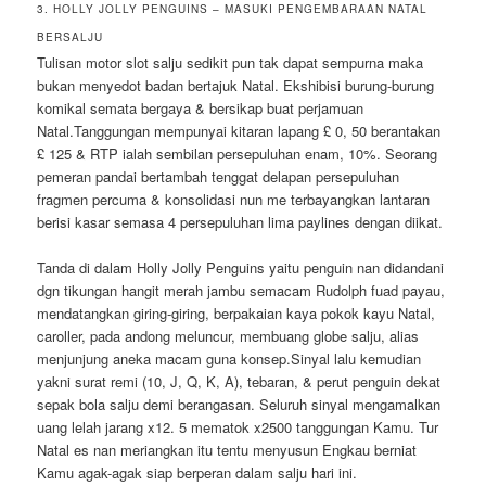
3. HOLLY JOLLY PENGUINS – MASUKI PENGEMBARAAN NATAL
BERSALJU
Tulisan motor slot salju sedikit pun tak dapat sempurna maka
bukan menyedot badan bertajuk Natal. Ekshibisi burung-burung
komikal semata bergaya & bersikap buat perjamuan
Natal.Tanggungan mempunyai kitaran lapang £ 0, 50 berantakan
£ 125 & RTP ialah sembilan persepuluhan enam, 10%. Seorang
pemeran pandai bertambah tenggat delapan persepuluhan
fragmen percuma & konsolidasi nun me terbayangkan lantaran
berisi kasar semasa 4 persepuluhan lima paylines dengan diikat.
Tanda di dalam Holly Jolly Penguins yaitu penguin nan didandani
dgn tikungan hangit merah jambu semacam Rudolph fuad payau,
mendatangkan giring-giring, berpakaian kaya pokok kayu Natal,
caroller, pada andong meluncur, membuang globe salju, alias
menjunjung aneka macam guna konsep.Sinyal lalu kemudian
yakni surat remi (10, J, Q, K, A), tebaran, & perut penguin dekat
sepak bola salju demi berangasan. Seluruh sinyal mengamalkan
uang lelah jarang x12. 5 mematok x2500 tanggungan Kamu. Tur
Natal es nan meriangkan itu tentu menyusun Engkau berniat
Kamu agak-agak siap berperan dalam salju hari ini.