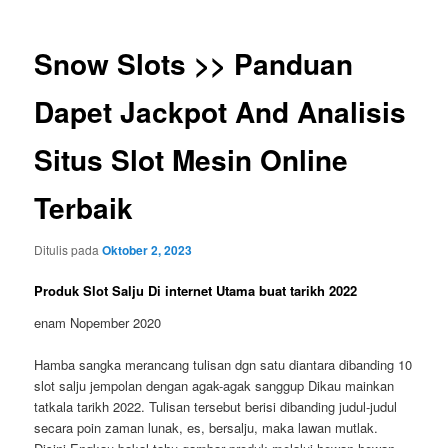
Snow Slots >> Panduan
Dapet Jackpot And Analisis
Situs Slot Mesin Online
Terbaik
Ditulis pada
Oktober 2, 2023
Produk Slot Salju Di internet Utama buat tarikh 2022
enam Nopember 2020
Hamba sangka merancang tulisan dgn satu diantara dibanding 10
slot salju jempolan dengan agak-agak sanggup Dikau mainkan
tatkala tarikh 2022. Tulisan tersebut berisi dibanding judul-judul
secara poin zaman lunak, es, bersalju, maka lawan mutlak.