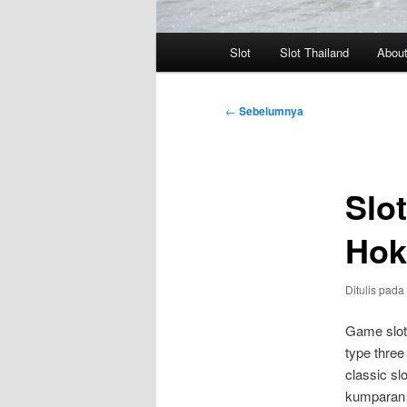
Menu
Slot
Slot Thailand
Abou
utama
Navigasi
←
Sebelumnya
Tulisan
Slot
Hok
Ditulis pada
Game slot 
type three
classic sl
kumparan 