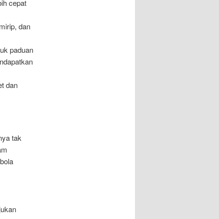
ih cepat
mirip, dan
tuk paduan
endapatkan
et dan
nya tak
lam
 bola
jukan