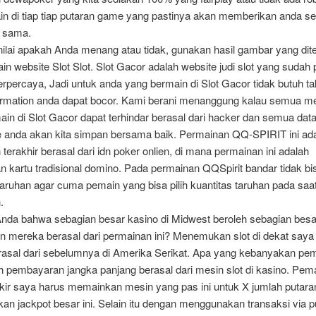
in di tiap tiap putaran game yang pastinya akan memberikan anda s
k sama.
ilai apakah Anda menang atau tidak, gunakan hasil gambar yang dite
in website Slot Slot. Slot Gacor adalah website judi slot yang sudah 
erpercaya, Jadi untuk anda yang bermain di Slot Gacor tidak butuh ta
formation anda dapat bocor. Kami berani menanggung kalau semua 
in di Slot Gacor dapat terhindar berasal dari hacker dan semua data
 anda akan kita simpan bersama baik. Permainan QQ-SPIRIT ini ad
terakhir berasal dari idn poker onlien, di mana permainan ini adalah
 kartu tradisional domino. Pada permainan QQSpirit bandar tidak bi
taruhan agar cuma pemain yang bisa pilih kuantitas taruhan pada saat
.
nda bahwa sebagian besar kasino di Midwest beroleh sebagian besa
n mereka berasal dari permainan ini? Menemukan slot di dekat saya 
asal dari sebelumnya di Amerika Serikat. Apa yang kebanyakan pem
ah pembayaran jangka panjang berasal dari mesin slot di kasino. Pema
ikir saya harus memainkan mesin yang pas ini untuk X jumlah putara
n jackpot besar ini. Selain itu dengan menggunakan transaksi via pu