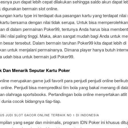
snya pun dapat lebih cepat dilakukan sehingga saldo akun dapat leb
uk digunakan bermain slot online.
ngan kartu type ini terdapat dua pasangan kartu yang terdapat nilai 
 kartu bersama dengan nilai tidak serupa. Untuk bisa memperolehkan
n di dalam permainan Poker99, tentunya Anda harus bisa memben
iki nilai paling tinggi. Maka, akan sangat mudah bagi Anda untuk m
 besar tersebut. Dalam bermain taruhan Poker99 kita dapat lebih di
an untuk menjalani permainanya. Dimana player hanya butuh intern
a udah bisa untuk bermain judi Poker99.
k Dan Menarik Seputar Kartu Poker
online merupakan game judi favorit para penjudi penjudi online berikut
 online. Penjudi bisa memprediksi tim bola yang bakal menang di da
an olahraga sportsbooks. Pertandingan bola online menyertakan atlit
 dunia cocok bidangnya tiap-tiap.
US JUDI SLOT GACOR ONLINE TERBAIK NO 1 DI INDONESIA
mpilan yang segar dan minimalis, program IDN Poker ini khusus ditu