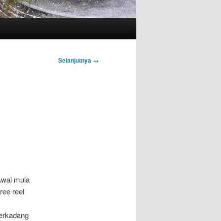
Selanjutnya
→
t
Awal mula
ree reel
Terkadang