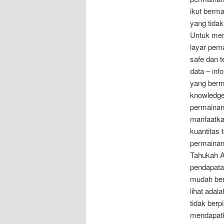
ikut berma
yang tida
Untuk men
layar pema
safe dan t
data – in
yang berma
knowledge
permainan 
manfaatkan
kuantitas 
permainan
Tahukah A
pendapata
mudah ber
lihat adal
tidak berp
mendapatka