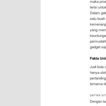
maka prose
terisi unt
Dalam gabu
satu buah
kemenanga
yang memil
keuntungan
permudahk
gadget saj
Fakta Uni
Judi bola 
hanya slot
pertanding
ternama di
DAFTAR SIT
Dengan ta