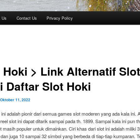
t Us
Contact Us
Privacy Policy
 Hoki > Link Alternatif Slo
i Daftar Slot Hoki
Oktober 11, 2022
ini adalah pionir dari semua games slot moderen yang ada kala ini. 
 reel slot ini dapat ditarik sampai pada th. 1899. Sampai kala ini pun th
ot masih populer untuk dimainkan. Ciri khas dari slot ini adalah miliki 3
dan juga 10 sampai 32 simbol yang berbeda di tiap-tiap kumparan. 