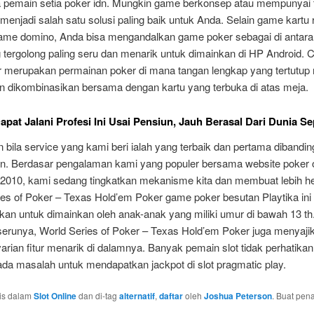
a pemain setia poker idn. Mungkin game berkonsep atau mempunyai
 menjadi salah satu solusi paling baik untuk Anda. Selain game kartu 
ame domino, Anda bisa mengandalkan game poker sebagai di antar
g tergolong paling seru dan menarik untuk dimainkan di HP Android.
 merupakan permainan poker di mana tangan lengkap yang tertutup mi
in dikombinasikan bersama dengan kartu yang terbuka di atas meja.
pat Jalani Profesi Ini Usai Pensiun, Jauh Berasal Dari Dunia S
 bila service yang kami beri ialah yang terbaik dan pertama dibandi
ain. Berdasar pengalaman kami yang populer bersama website poker 
2010, kami sedang tingkatkan mekanisme kita dan membuat lebih he
es of Poker – Texas Hold’em Poker game poker besutan Playtika ini 
kan untuk dimainkan oleh anak-anak yang miliki umur di bawah 13 t
 serunya, World Series of Poker – Texas Hold’em Poker juga menyaji
rian fitur menarik di dalamnya. Banyak pemain slot tidak perhatikan h
da masalah untuk mendapatkan jackpot di slot pragmatic play.
ulis dalam
Slot Online
dan di-tag
alternatif
,
daftar
oleh
Joshua Peterson
. Buat pen