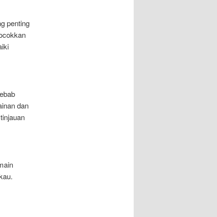
g penting
cocokkan
iki
sebab
ainan dan
tinjauan
main
kau.