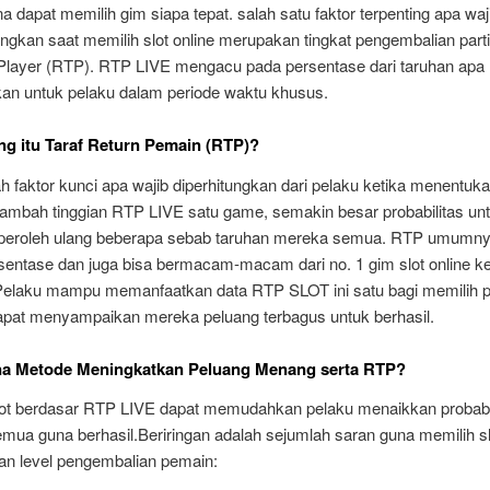
a dapat memilih gim siapa tepat. salah satu faktor terpenting apa waj
ngkan saat memilih slot online merupakan tingkat pengembalian parti
 Player (RTP). RTP LIVE mengacu pada persentase dari taruhan apa
kan untuk pelaku dalam periode waktu khusus.
g itu Taraf Return Pemain (RTP)?
 faktor kunci apa wajib diperhitungkan dari pelaku ketika menentuka
tambah tinggian RTP LIVE satu game, semakin besar probabilitas un
eroleh ulang beberapa sebab taruhan mereka semua. RTP umumny
sentase dan juga bisa bermacam-macam dari no. 1 gim slot online k
Pelaku mampu memanfaatkan data RTP SLOT ini satu bagi memilih 
dapat menyampaikan mereka peluang terbagus untuk berhasil.
a Metode Meningkatkan Peluang Menang serta RTP?
lot berdasar RTP LIVE dapat memudahkan pelaku menaikkan probabi
mua guna berhasil.Beriringan adalah sejumlah saran guna memilih sl
an level pengembalian pemain: