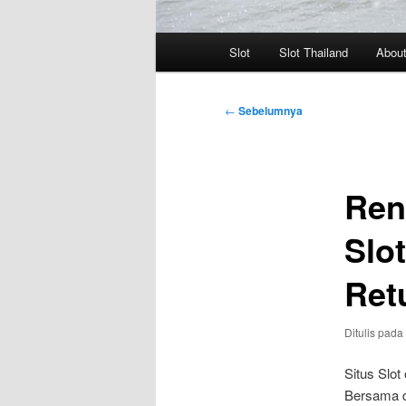
Menu
Slot
Slot Thailand
Abou
utama
Navigasi
←
Sebelumnya
Tulisan
Ren
Slo
Ret
Ditulis pada
Situs Slot
Bersama de