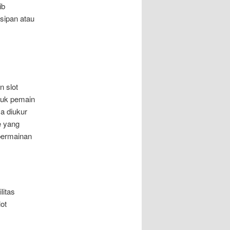
ib
sipan atau
n slot
tuk pemain
a diukur
e yang
permainan
litas
ot