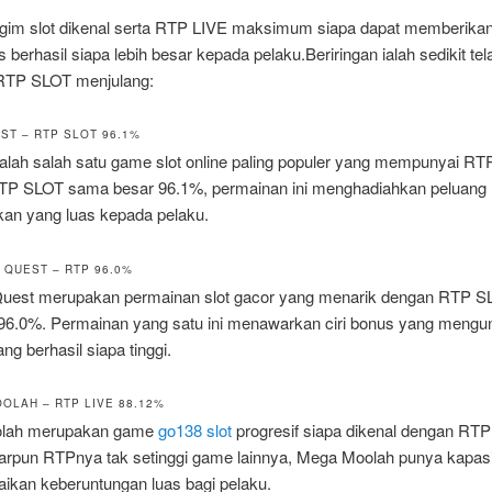
gim slot dikenal serta RTP LIVE maksimum siapa dapat memberika
as berhasil siapa lebih besar kepada pelaku.Beriringan ialah sedikit tel
RTP SLOT menjulang:
ST – RTP SLOT 96.1%
ialah salah satu game slot online paling populer yang mempunyai RTP 
P SLOT sama besar 96.1%, permainan ini menghadiahkan peluang
an yang luas kepada pelaku.
 QUEST – RTP 96.0%
uest merupakan permainan slot gacor yang menarik dengan RTP S
96.0%. Permainan yang satu ini menawarkan ciri bonus yang meng
ang berhasil siapa tinggi.
OLAH – RTP LIVE 88.12%
lah merupakan game
go138 slot
progresif siapa dikenal dengan RT
arpun RTPnya tak setinggi game lainnya, Mega Moolah punya kapas
kan keberuntungan luas bagi pelaku.