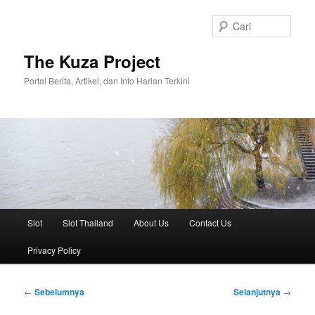
Langsung
ke
Cari
konten
utama
The Kuza Project
Portal Berita, Artikel, dan Info Harian Terkini
Menu
Slot
Slot Thailand
About Us
Contact Us
utama
Privacy Policy
Navigasi
←
Sebelumnya
Selanjutnya
→
Tulisan