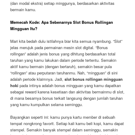
(dan modal ekstra) setiap minggunya, berdasarkan aktivitas
bermain kamu.
Memecah Kode: Apa Sebenarnya Slot Bonus Rollingan
Mingguan Itu?
Mari kita bedah dulu istilahnya biar kita semua nyambung. “Slot”
jelas merujuk pada permainan mesin slot digital. “Bonus
rollingan” adalah jenis bonus yang dihitung berdasarkan total
taruhan yang kamu lakukan dalam periode tertentu. Semakin
aktif kamu bermain (dengan bertaruh), semakin besar pula
“rollingan” atau perputaran taruhanmu. Nah, “mingguan” di sini
adalah periode klaimnya. Jadi,
slot bonus rollingan mingguan
hoki
pada intinya adalah bonus mingguan yang kamu dapatkan
sebagai reward karena kesetiaan dan aktivitas bermainmu di slot,
di mana besarnya bonus terkait langsung dengan jumlah taruhan
yang kamu kumpulkan selama seminggu.
Bayangkan seperti ini: kamu punya kartu member di sebuah
tempat nongkrong favorit. Setiap kali kamu beli kopi, kamu dapat
stempel. Semakin banyak stempel dalam seminggu, semakin