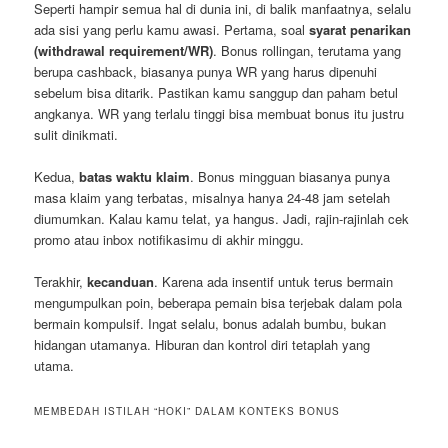
Seperti hampir semua hal di dunia ini, di balik manfaatnya, selalu
ada sisi yang perlu kamu awasi. Pertama, soal
syarat penarikan
(withdrawal requirement/WR)
. Bonus rollingan, terutama yang
berupa cashback, biasanya punya WR yang harus dipenuhi
sebelum bisa ditarik. Pastikan kamu sanggup dan paham betul
angkanya. WR yang terlalu tinggi bisa membuat bonus itu justru
sulit dinikmati.
Kedua,
batas waktu klaim
. Bonus mingguan biasanya punya
masa klaim yang terbatas, misalnya hanya 24-48 jam setelah
diumumkan. Kalau kamu telat, ya hangus. Jadi, rajin-rajinlah cek
promo atau inbox notifikasimu di akhir minggu.
Terakhir,
kecanduan
. Karena ada insentif untuk terus bermain
mengumpulkan poin, beberapa pemain bisa terjebak dalam pola
bermain kompulsif. Ingat selalu, bonus adalah bumbu, bukan
hidangan utamanya. Hiburan dan kontrol diri tetaplah yang
utama.
MEMBEDAH ISTILAH “HOKI” DALAM KONTEKS BONUS