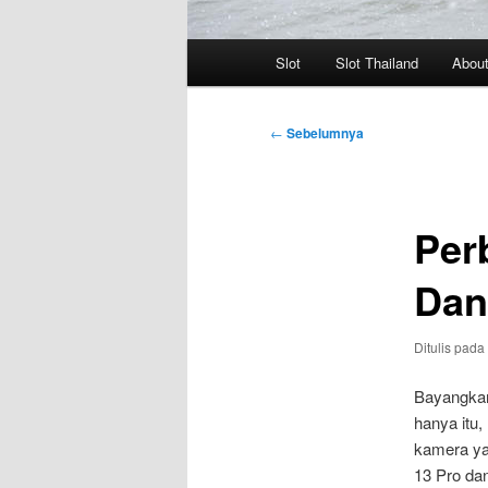
Menu
Slot
Slot Thailand
Abou
utama
Navigasi
←
Sebelumnya
Tulisan
Per
Dan
Ditulis pada
Bayangkan
hanya itu,
kamera ya
13 Pro dan