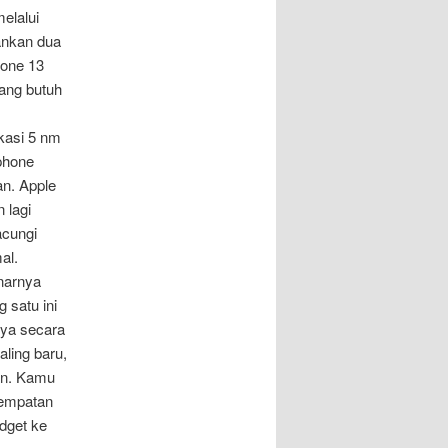
melalui
lankan dua
hone 13
ang butuh
kasi 5 nm
phone
an. Apple
 lagi
acungi
al.
enarnya
 satu ini
nya secara
ling baru,
an. Kamu
nempatan
dget ke