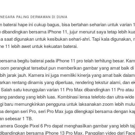
 NEGARA PALING DERMAWAN DI DUNIA
 baterai hape ini cukup bagus, bisa bertahan seharian untuk varian 
u dibandingkan bersama iPhone 11, jujur menurut saya tetap lebih ku
a saat digunakan untuk kesibukan sehari-ahri. Tapi kala digunakan,
e 11 lebih awet untuk kekuatan baterai.
ersama begitu baterai pada iPhone 11 pro telah terhitung besar. Kame
zoom perangkat tersebut pun memberikan gambar yang amat baik d
lebih jarak jauh. Kamera ini juga memiliki kinerja yang amat baik dal
arkan rentang dinamis yang diperluas, rendering tekstur alami, dan 
 Salah satu keunggulan varian 11 Pro Max dibandingkan 11 Pro atau
ang pandang yang lebih luas. Kombinasi lensa telefoto dan ultra-wide
ogi baru memungkinkan pengguna untuk laksanakan zoom lebih mulu
pa dengan seri Pro, seri Pro Max juga dilengkapi bersama dengan ka
an sebesar 1 TB.
kamera Google Pixel 6 Pro dapat menghasilkan gambar yang lebih ta
dibandingkan bersama iPhone 13 Pro Max. Panggilan video dari Fac