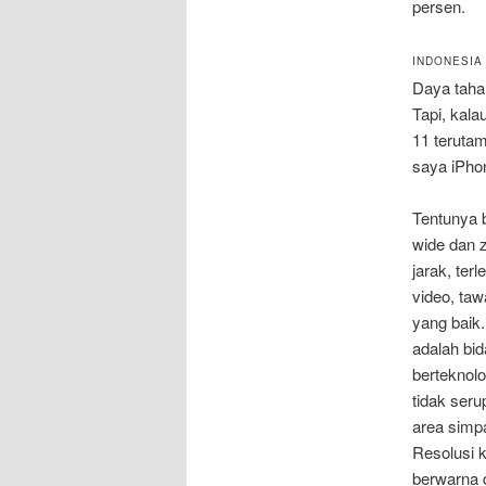
persen.
INDONESIA
Daya tahan
Tapi, kala
11 terutam
saya iPhon
Tentunya b
wide dan 
jarak, ter
video, taw
yang baik.
adalah bid
berteknol
tidak seru
area simp
Resolusi 
berwarna 