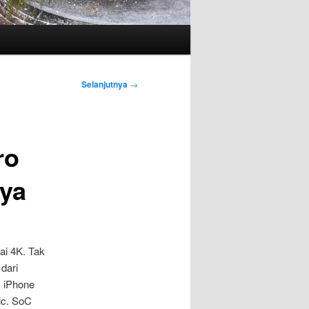
Selanjutnya
→
ro
nya
ai 4K. Tak
dari
, iPhone
ic. SoC