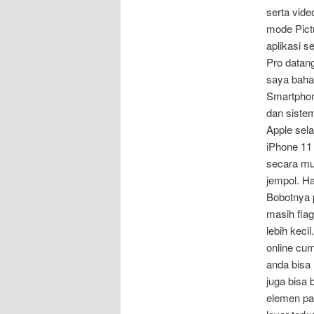
serta vide
mode Pictu
aplikasi s
Pro datan
saya baha
Smartphon
dan sistem
Apple sel
iPhone 11 
secara mut
jempol. Ha
Bobotnya p
masih flag
lebih kec
online cum
anda bisa
juga bisa
elemen pa