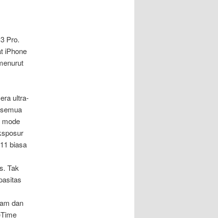
13 Pro.
at iPhone
 menurut
ra ultra-
i semua
am mode
eksposur
 11 biasa
s. Tak
pasitas
jam dan
eTime