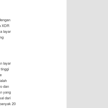
dengan
na XDR
a layar
ang
n layar
tinggi
e
dalah
ro dan
an yang
sal dari
ebanyak 20