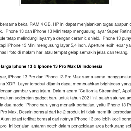
bersama bekal RAM 4 GB, HP ini dapat menjalankan tugas apapun 
ik. IPhone 13 dan iPhone 13 Mini tetap mengusung layar Super Reti
le tetap melindungi layarnya dengan ceramic shield. IPhone 13 puny
tetapi iPhone 13 Mini mengusung layar 5,4 inch. Aperture lebih lebar y
sil foto di malam hari atau tempat gelap semakin jelas dan terang.
arga Iphone 13 & Iphone 13 Pro Max Di Indonesia
 layar, iPhone 13 Pro dan iPhone 13 Pro Max sama-sama menggunaka
ina XDR. Layar tersebut dijamin dapat membuahkan brightness yang 
engan gambar yang tajam. Dalam acara “California Streaming”, Appl
alkan sederetan gadget baru untuk tahun 2021 ini, salah satunya a
da dua model iPhone baru yang menarik perhatian, yaitu iPhone 13 P
Pro Max. Desain berasal dari ke-2 produk ini tidak memiliki perbeda
 Akan tetapi terlihat berasal dari notnya iPhone 13 pro lebih kecil bera
pro. Ini berjalan lantaran notch dalam pengelolaan area berkurang s