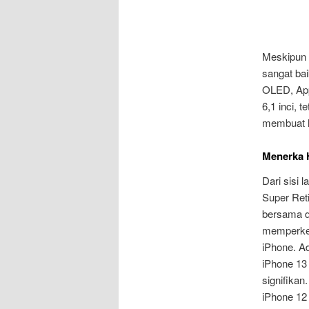
Meskipun 
sangat ba
OLED, App
6,1 inci, 
membuat ha
Menerka H
Dari sisi
Super Ret
bersama d
memperken
iPhone. A
iPhone 13 
signifikan.
iPhone 12 