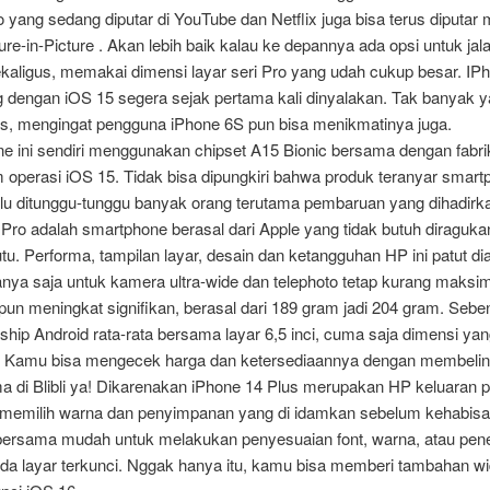
o yang sedang diputar di YouTube dan Netflix juga bisa terus diputar 
re-in-Picture . Akan lebih baik kalau ke depannya ada opsi untuk ja
ekaligus, memakai dimensi layar seri Pro yang udah cukup besar. IP
g dengan iOS 15 segera sejak pertama kali dinyalakan. Tak banyak y
s, mengingat pengguna iPhone 6S pun bisa menikmatinya juga.
e ini sendiri menggunakan chipset A15 Bionic bersama dengan fabri
 operasi iOS 15. Tidak bisa dipungkiri bahwa produk teranyar smart
alu ditunggu-tunggu banyak orang terutama pembaruan yang dihadirk
Pro adalah smartphone berasal dari Apple yang tidak butuh diragukan
u. Performa, tampilan layar, desain dan ketangguhan HP ini patut di
nya saja untuk kamera ultra-wide dan telephoto tetap kurang maksim
un meningkat signifikan, berasal dari 189 gram jadi 204 gram. Seb
ship Android rata-rata bersama layar 6,5 inci, cuma saja dimensi yang
il. Kamu bisa mengecek harga dan ketersediaannya dengan membeli
a di Blibli ya! Dikarenakan iPhone 14 Plus merupakan HP keluaran pa
 memilih warna dan penyimpanan yang di idamkan sebelum kehabis
 bersama mudah untuk melakukan penyesuaian font, warna, atau pe
da layar terkunci. Nggak hanya itu, kamu bisa memberi tambahan wi