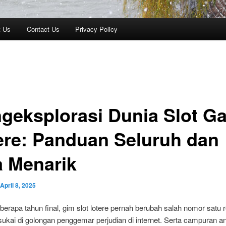
t Us
Contact Us
Privacy Policy
geksplorasi Dunia Slot G
ere: Panduan Seluruh dan
a Menarik
April 8, 2025
eberapa tahun final, gim slot lotere pernah berubah salah nomor satu 
isukai di golongan penggemar perjudian di internet. Serta campuran a