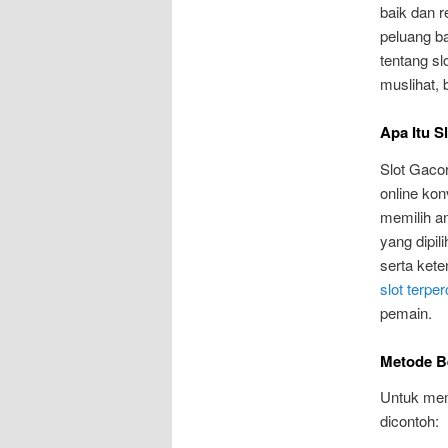
baik dan r
peluang ba
tentang sl
muslihat, 
Apa Itu S
Slot Gaco
online kon
memilih an
yang dipil
serta kete
slot terpe
pemain.
Metode B
Untuk mem
dicontoh: