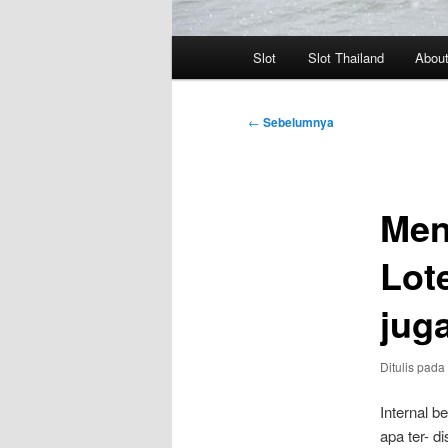
Menu
Slot
Slot Thailand
Abou
utama
Navigasi
←
Sebelumnya
Tulisan
Men
Lot
jug
Ditulis pada
Internal b
apa ter- d