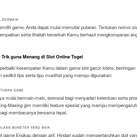
A BERMAIN
emilih game, Anda dapat mulai memutar putaran. Tentukan nomor s
mpatkan serta lihatlah benarkah Kamu berhasil mengkomparasi an
a Trik guna Menang di Slot Online Togel
erbaiki kesempatan Kamu dalam game slot gacor lotere, beriringan
sedikit tips serta tipu muslihat yang mampu digunakan:
 ATURAN GAME
a mulai bermain-main, esensial bagi menyadari ketentuan serta pro
ng-Masing gim memiliki feature spesial yang mampu mempengaruhi
n bagi membacanya bersama tepat.
OLAAN MONETER YANG BAIK
et game Engkau dengan arif. Hindari sudah mempertaruhkan duit yan