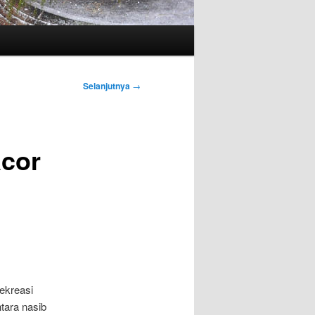
Selanjutnya
→
acor
rekreasi
ntara nasib