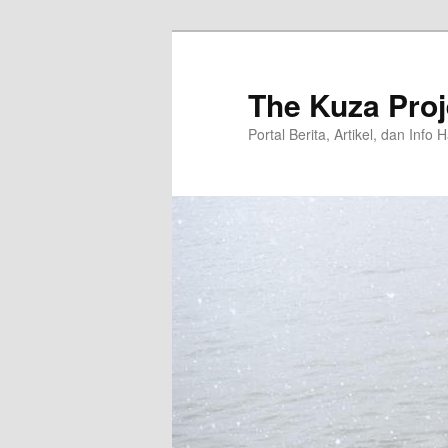
Langsung
ke
konten
The Kuza Proj
utama
Portal Berita, Artikel, dan Info 