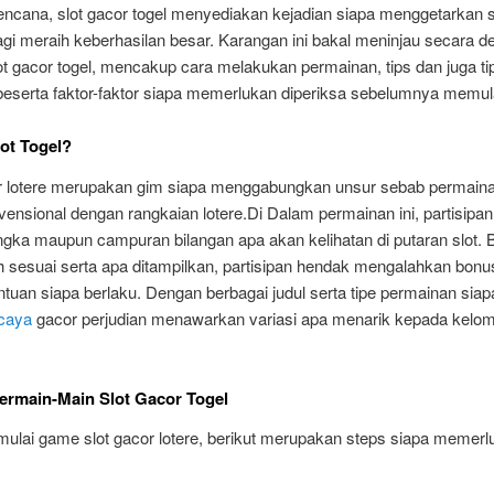
encana, slot gacor togel menyediakan kejadian siapa menggetarkan s
gi meraih keberhasilan besar. Karangan ini bakal meninjau secara de
ot gacor togel, mencakup cara melakukan permainan, tips dan juga ti
beserta faktor-faktor siapa memerlukan diperiksa sebelumnya memul
lot Togel?
r lotere merupakan gim siapa menggabungkan unsur sebab permaina
vensional dengan rangkaian lotere.Di Dalam permainan ini, partisipan
gka maupun campuran bilangan apa akan kelihatan di putaran slot. B
ih sesuai serta apa ditampilkan, partisipan hendak mengalahkan bonu
ntuan siapa berlaku. Dengan berbagai judul serta tipe permainan siapa
rcaya
gacor perjudian menawarkan variasi apa menarik kepada kelo
ermain-Main Slot Gacor Togel
ulai game slot gacor lotere, berikut merupakan steps siapa memerl