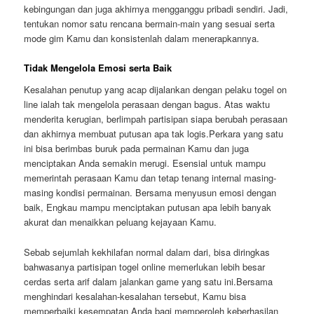
kebingungan dan juga akhirnya mengganggu pribadi sendiri. Jadi,
tentukan nomor satu rencana bermain-main yang sesuai serta
mode gim Kamu dan konsistenlah dalam menerapkannya.
Tidak Mengelola Emosi serta Baik
Kesalahan penutup yang acap dijalankan dengan pelaku togel on
line ialah tak mengelola perasaan dengan bagus. Atas waktu
menderita kerugian, berlimpah partisipan siapa berubah perasaan
dan akhirnya membuat putusan apa tak logis.Perkara yang satu
ini bisa berimbas buruk pada permainan Kamu dan juga
menciptakan Anda semakin merugi. Esensial untuk mampu
memerintah perasaan Kamu dan tetap tenang internal masing-
masing kondisi permainan. Bersama menyusun emosi dengan
baik, Engkau mampu menciptakan putusan apa lebih banyak
akurat dan menaikkan peluang kejayaan Kamu.
Sebab sejumlah kekhilafan normal dalam dari, bisa diringkas
bahwasanya partisipan togel online memerlukan lebih besar
cerdas serta arif dalam jalankan game yang satu ini.Bersama
menghindari kesalahan-kesalahan tersebut, Kamu bisa
memperbaiki kesempatan Anda bagi memperoleh keberhasilan