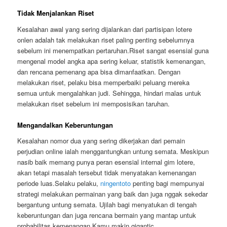
Tidak Menjalankan Riset
Kesalahan awal yang sering dijalankan dari partisipan lotere
onlen adalah tak melakukan riset paling penting sebelumnya
sebelum ini menempatkan pertaruhan.Riset sangat esensial guna
mengenal model angka apa sering keluar, statistik kemenangan,
dan rencana pemenang apa bisa dimanfaatkan. Dengan
melakukan riset, pelaku bisa memperbaiki peluang mereka
semua untuk mengalahkan judi. Sehingga, hindari malas untuk
melakukan riset sebelum ini memposisikan taruhan.
Mengandalkan Keberuntungan
Kesalahan nomor dua yang sering dikerjakan dari pemain
perjudian online ialah menggantungkan untung semata. Meskipun
nasib baik memang punya peran esensial internal gim lotere,
akan tetapi masalah tersebut tidak menyatakan kemenangan
periode luas.Selaku pelaku,
ningentoto
penting bagi mempunyai
strategi melakukan permainan yang baik dan juga nggak sekedar
bergantung untung semata. Ujilah bagi menyatukan di tengah
keberuntungan dan juga rencana bermain yang mantap untuk
probabilitas kemenangan Kamu makin gigantic.