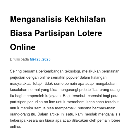
Menganalisis Kekhilafan
Biasa Partisipan Lotere
Online
Ditulis pada
Mei 23, 2025
Seiring bersama perkembangan teknologi, melakukan permainan
perjudian dengan online semakin populer dalam kalangan
masyarakat. Tetapi, tidak some pemain apa acap mengakukan
kesalahan normal yang bisa mengurangi probabilitas orang-orang
itu bagi memperoleh kejayaan. Bagi tersebut, esensial bagi para
partisipan perjudian on line untuk memahami kesalahan tersebut
untuk mereka semua bisa memperbaiki rencana bermain-main
orang-orang itu. Dalam artikel ini satu, kami hendak menganalisis
beberapa kesalahan biasa apa acap dilakukan oleh pemain lotere
online.