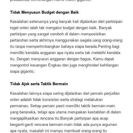
Tidak Menyusun Budget dengan Baik
Kesalahan seterusnya yang banyak kali dijalankan dari partisipan
togel onlen ialah tak mengatur budget dengan baik. Banyak
partisipan yang sangat ceroboh di dalam memposisikan
pertaruhan serta akhirnya menggunakan segala uang orang-orang
itu tanpa mempertimbangkan bahaya siapa berada.Penting bagi
memiliki kendala anggaran apa nyata serta tak melebihi kendala
itu. Dengan menyusun anggaran dengan bagus, Kamu dapat
mengontrol keuangan Engkau dan juga menghindari kehilangan
siapa gigantic.
Tidak Ajek serta Taktik Bermain
Kesalahan lainnya siapa sering dijalankan dari pemain perjudian
onlen adalah tidak konsisten serta strategi melakukan
permainan. Setiap pemain pasti memiliki taktik bermain-main
yang beraneka, tetapi apa utama merupakan kestabilan di dalam
mengaplikasikan rencana itu.Banyak partisipan apa acap
berganti-ganti rencana bermain-main tidak ada punya argumen
apa nyata, masalah ini mampu membuat orang-orang itu