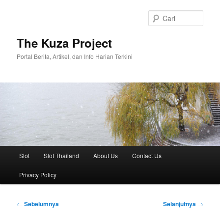
Langsung
ke
Cari
konten
utama
The Kuza Project
Portal Berita, Artikel, dan Info Harian Terkini
Menu
Slot
Slot Thailand
About Us
Contact Us
utama
Privacy Policy
Navigasi
←
Sebelumnya
Selanjutnya
→
Tulisan