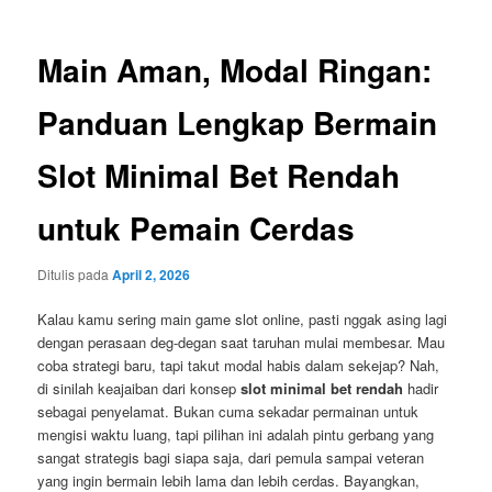
Main Aman, Modal Ringan:
Panduan Lengkap Bermain
Slot Minimal Bet Rendah
untuk Pemain Cerdas
Ditulis pada
April 2, 2026
Kalau kamu sering main game slot online, pasti nggak asing lagi
dengan perasaan deg-degan saat taruhan mulai membesar. Mau
coba strategi baru, tapi takut modal habis dalam sekejap? Nah,
di sinilah keajaiban dari konsep
slot minimal bet rendah
hadir
sebagai penyelamat. Bukan cuma sekadar permainan untuk
mengisi waktu luang, tapi pilihan ini adalah pintu gerbang yang
sangat strategis bagi siapa saja, dari pemula sampai veteran
yang ingin bermain lebih lama dan lebih cerdas. Bayangkan,