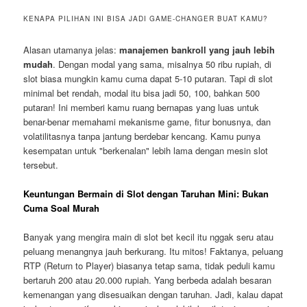
KENAPA PILIHAN INI BISA JADI GAME-CHANGER BUAT KAMU?
Alasan utamanya jelas:
manajemen bankroll yang jauh lebih
mudah
. Dengan modal yang sama, misalnya 50 ribu rupiah, di
slot biasa mungkin kamu cuma dapat 5-10 putaran. Tapi di slot
minimal bet rendah, modal itu bisa jadi 50, 100, bahkan 500
putaran! Ini memberi kamu ruang bernapas yang luas untuk
benar-benar memahami mekanisme game, fitur bonusnya, dan
volatilitasnya tanpa jantung berdebar kencang. Kamu punya
kesempatan untuk "berkenalan" lebih lama dengan mesin slot
tersebut.
Keuntungan Bermain di Slot dengan Taruhan Mini: Bukan
Cuma Soal Murah
Banyak yang mengira main di slot bet kecil itu nggak seru atau
peluang menangnya jauh berkurang. Itu mitos! Faktanya, peluang
RTP (Return to Player) biasanya tetap sama, tidak peduli kamu
bertaruh 200 atau 20.000 rupiah. Yang berbeda adalah besaran
kemenangan yang disesuaikan dengan taruhan. Jadi, kalau dapat