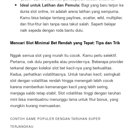
Ideal untuk Latihan dan Pemula:
Bagi yang baru terjun ke
dunia slot online, ini adalah arena latihan yang sempurna.
Kamu bisa belajar tentang paylines, scatter, wild, multiplier,
dan fitur-fitur lain tanpa rasa takut salah. Seperti belajar
naik sepeda dengan roda bantu dulu.
Mencari Slot Minimal Bet Rendah yang Tepat: Tips dan Trik
Nggak semua slot yang murah itu cocok. Kamu perlu selektif.
Pertama, cek dulu penyedia atau provider-nya. Beberapa provider
terkenal dengan koleksi slot bet kecil-nya yang berkualitas.
Kedua, perhatikan volatilitasnya. Untuk taruhan kecil, seringkali
slot dengan volatilitas rendah hingga menengah lebih cocok
karena memberikan kemenangan kecil yang lebih sering,
menjaga saldo tetap stabil. Slot volatilitas tinggi dengan taruhan
mini bisa membuatmu menunggu lama untuk fitur bonus, yang
mungkin kurang memuaskan.
CONTOH GAME POPULER DENGAN TARUHAN SUPER
TERJANGKAU