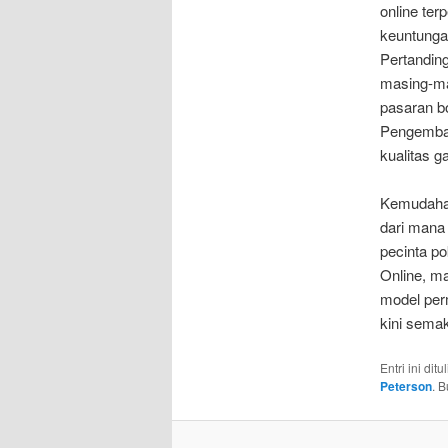
online te
keuntunga
Pertanding
masing-mas
pasaran b
Pengembang
kualitas 
Kemudahan
dari mana
pecinta po
Online, m
model perm
kini sema
Entri ini dit
Peterson
. 