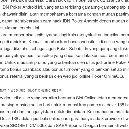
DN Poker Android ini, yang tetap terbilang gamapng-gampang tapi su
an khawatir disini akan membahasnya bersama dengan mudah pastinya
 ini, dapat membicarakan cara hack IDN Poker Android dengn mudah d
 ulasan tersebut ini.
para member bisa lebih nyaman lagi kala menyaksikan tampilan per
ng di mainkan. Kecuali memberikan bonus website judi online yang b
 juga diketahui sebagai agen Poker Sebab Idn yang gampang diakses
an banyaknya opsi transaksi yang dapat kau lakukan saat bermain di
. Untuk masalah promo yang di berikan oleh situs judi online Poker
promo bonus cashback atau bonus turnover yang di berikan setiap mi
onus referral yang di berikan oleh web judi online Poker OnlineQQ.
NATIF WEB JUDI SLOT ONLINE RESMI
ider judi online yang bermitra bersama Slot Online tetap memperba
 masing-masing setiap hari untuk memastikan game slot dolar 138 be
ebas repot dan mengasyikkan untuk dimainkan. Kelemahan berasal da
e Dolar 138 adalah judi bola online gara-gara hanya ada 3 provider di w
 yakni SBOBET, CMD368 dan SABA Sports. Dengan bermain di web ju