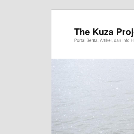
Langsung
ke
konten
The Kuza Proj
utama
Portal Berita, Artikel, dan Info 