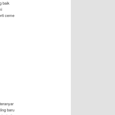
g baik
mi
erti ceme
teranyar
ling baru