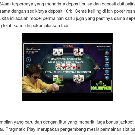
e24jam terpercaya yang menerima deposit pulsa dan deposit duit palin
ama dengan sedikitnya deposit 10rb. Ceme keliling di idn poker res
 kita ini adalah model permainan kartu juga yang pastinya sama sep
g telah kami idn poker jelaskan tadi.
pilan yang baru dan dengan fitur yang menarik, juga bonus jackpot 
sar. Pragmatic Play merupakan pengembang mesin permainan slot pa