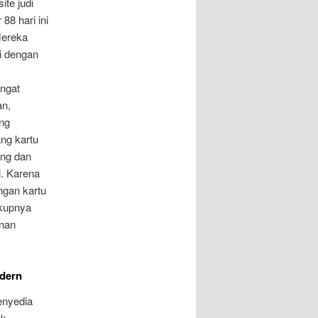
ite judi
88 hari ini
Mereka
i dengan
ngat
an,
ng
ng kartu
ang dan
i. Karena
ngan kartu
ukupnya
inan
odern
enyedia
uk