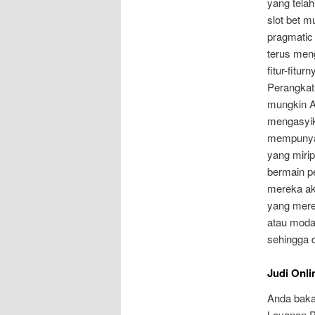
yang telah
slot bet m
pragmatic
terus meng
fitur-fitur
Perangkat
mungkin An
mengasyik
mempunyai
yang mirip
bermain p
mereka ak
yang mere
atau modal
sehingga 
Judi Onli
Anda baka
Layanan P