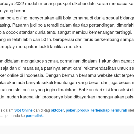
rpercaya 2022 mudah menang jackpot dikehendaki kalian mendapatka
n yang besar.
an bola online menyertakan atlit bola ternama di dunia sesuai bidan
ing. Pasaran judi bola teradil dalam tiap tiap pertandingan, dimeria
ola cocok standar dunia tentu sangat memicu kemenangan tertinggi.
 ini telah lebih dari 50 th. beroperasi dan terus berkembang sampai
gameplay merupakan bukti kualitas mereka.
 didalam mengakses semua permainan didalam 1 akun dan dapat d
 saja dan di mana saja pastinya amat kami rekomendasikan untuk 
ker online di Indonesia. Dengan bermain bersama website slot terper
aka akan ada banyak sekali keuntungan yang besar dan juga bebas 
ainan slot online yang ingin dimainkan. Bahkan dari sisi transaksi d
kin mudah karena kini prosesnya bisa dibayarkan menggunakan puls
ulis dalam
Slot Online
dan di-tag
oktober
,
poker
,
produk
,
terlengkap
,
termurah
ole
Buat penanda ke
permalink
.