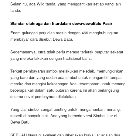
Selain itu, ada Wild tanda, yang menggantikan setiap yang lain
tanda.
Standar olahraga dan fiturdalam dewa-dewaBatu Pasir
Enam gulungan perjudian mesin dengan 466 menghubungkan
membayar cara disebut Dewa Batu.
Sederhananya, citra tidak perlu merasa terletak berputar seketat
yang mereka lakukan dengan tradisional baris.
Terkait pembayaran simbol melakukan meledak, memungkinkan
yang baru dan yang sudah ada simbol untuk mengambil tempat
mereka dan mengisi kekosongan.Ada kesempatan untuk menang
beberapa kali dalam satu putaran karena ini akan berlangsung
selama novel pembayaran diciptakan.
Yang Liar simbol sangat penting untuk mengamankan menang,
seperti di banyak slot. Ada yang berbeda versi Simbol Liar di
Dewa Batu.
SEBUAH biasa gila-gilaan dan dikenakan biaya liar adalah dua