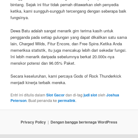
bintang. Sejak ini fitur tidak pernah ditawarkan oleh penyedia
ketika, kami sungguh-sungguh tercengang dengan seberapa baik
fungsinya.
Dewa Batu adalah sangat menarik gim terima kasih untuk
pengganda pada setiap gulungan yang dapat dikalikan satu sama
lain, Charged Wilds, Fitur Encore, dan Free Spins.Ketika Anda
memeriksa statistik, itu juga mencakup lebih dari sekedar fungsi.
Ini lebih menarik daripada sebelumnya berkat 20.000x-nya
menskor potensi dan 96.05% Paket.
Secara keseluruhan, kami percaya Gods of Rock Thunderkick
menjadi kinerja terbaik mereka.
Entri ini ditulis dalam
Slot Gacor
dan di-tag
judi slot
oleh
Joshua
Peterson
. Buat penanda ke
permalink
.
Privacy Policy
Dengan bangga bertenaga WordPress