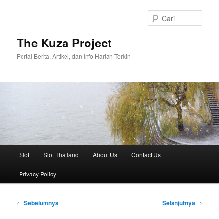
Langsung
ke
Cari
konten
utama
The Kuza Project
Portal Berita, Artikel, dan Info Harian Terkini
Menu
Slot
Slot Thailand
About Us
Contact Us
utama
Privacy Policy
Navigasi
←
Sebelumnya
Selanjutnya
→
Tulisan