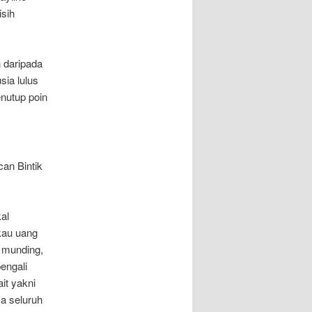
sih
 daripada
sia lulus
nutup poin
an Bintik
al
kau uang
a munding,
engali
it yakni
a seluruh