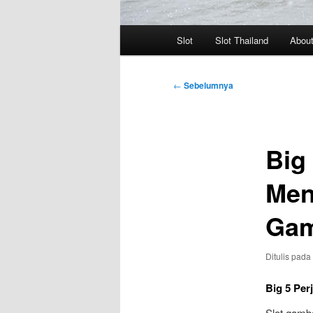
Menu
Slot
Slot Thailand
Abou
utama
Navigasi
←
Sebelumnya
Tulisan
Big
Men
Gam
Ditulis pada
Big 5 Per
Slot gamb