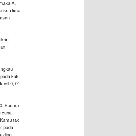
 maka A.
riksa lima
gasan
ikau
uan
Engkau
 pada kaki
ecil 0, 01
0. Secara
 guna
a Kamu tak
r’ pada
ayline