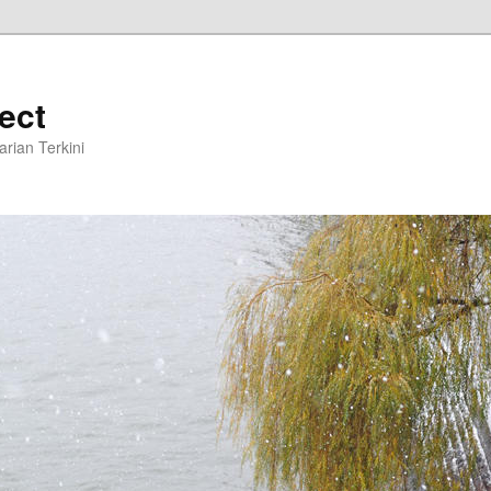
ect
Harian Terkini