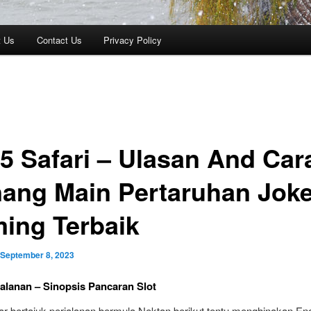
t Us
Contact Us
Privacy Policy
 5 Safari – Ulasan And Car
ang Main Pertaruhan Joke
ing Terbaik
September 8, 2023
jalanan – Sinopsis Pancaran Slot
ar bertajuk perjalanan bermula Nektan berikut tentu menghinakan E