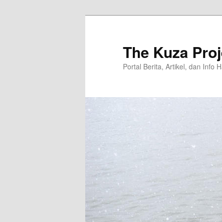
Langsung
ke
konten
The Kuza Proj
utama
Portal Berita, Artikel, dan Info 