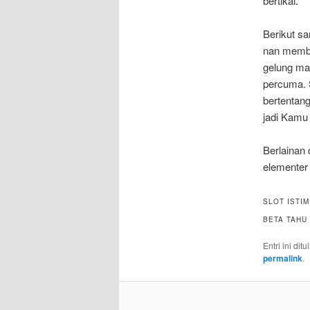
bertikai.
Berikut s
nan memba
gelung ma
percuma. S
bertentang
jadi Kamu
Berlainan
elementer 
SLOT ISTI
BETA TAHU
Entri ini dit
permalink
.